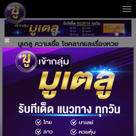
×
มูเตลู ความเชื่อ โชคลาภและเรื่องหวย
เว็บ mootelu.com (มูเตลู) เราคือเว็บที่นำเสนอเรื่องราวเกีย
วกับความเชื่อ โชคลาภที่สื่อไปในทางเรื่องหวยโดยตรง
แนวทางที่ไหนดังที่ไหนเด็ด ตำนานไหนน่าติดตาม ขอหวยที่ไหน
แล้วสมหวัง หรือแม้กระทั่ง เรื่องราวเกี่ยวกับดวงราศีไหนจะมี
โชค คนเกิดวันไหนมีดวงถูกหวย เรามีให้คุณได้ติดตามอัพเดท
ได้ทุกวัน
ผลสลากฯ งวดวันที่ 16 สิงหาคม