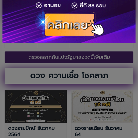
2569
รางวัลที่ 1
เลขหน้า 3 ตัว
เลขท้าย 3 ตัว
เลขท้าย 2 ตัว
xxxxxx
xxx xxx
xxx xxx
xx
ตรวจสลากกินแบ่งรัฐบาลงวดนี้เพิ่มเติม
ดวง ความเชื่อ โชคลาภ
ดวงรายปักษ์ ธันวาคม
ดวงรายเดือน ธันวาคม
2564
64