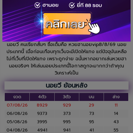
07/08/26
8929
929
29
11
06/08/26
9373
373
73
14
ดูผลนอยvipย้อนหลัง
ผลหวยฮานอยปกติ
ผลหวยฮานอยพิเศษ
นอยวี คนเรียกสั้นๆ ชื่อเต็มคือ หวยฮานอยvip8/8/69 นอย
ประเภทนี้ เมื่อก่อนเกือบทุกเว็บจะมีเปิดให้แทง แต่ปัจจุบันเหลือ
ไม่กี่เว็บที่เปิดให้แทง เพราะถูกง่าย ฉนั้นหากอยากเล่นหวยฮา
นอยจริงๆ ให้เล่นนอยประเภทนี้โอกาสถูกจะมากกว่าถ้าคุณ
วิเคราะห์เป็น
นอยวี ย้อนหลัง
งวด
4ตัว
3ตัว
บน
ล่าง
07/08/26
8929
929
29
11
06/08/26
9373
373
73
14
05/08/26
3995
995
95
43
04/08/26
4941
941
41
55