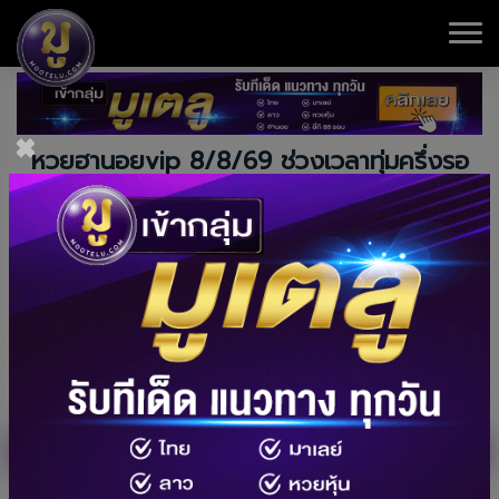
×
หวยฮานอยvip 8/8/69 ช่วงเวลาทุ่มครึ่งรอ
ติดตามได้ทุกวัน
คนไทยกำลังนิยมกับ หวยฮานอยvip 8/8/69 ผลนั้นออกทุก
วันเวลาประมาณ19.00-19.30 น. สามารถตรวจเช็กได้ทันทีที่
ผลออก ผลนั้นมาจากเว็บไซต์ของประเทศเวียดนามเราอัพเดท
ผลพร้อมกัน หลายเว็บมีให้แทงแล้วห้ามพลาด
หวยฮานอยvip
วันที่
4ตัว
3ตัว
บน
ล่าง