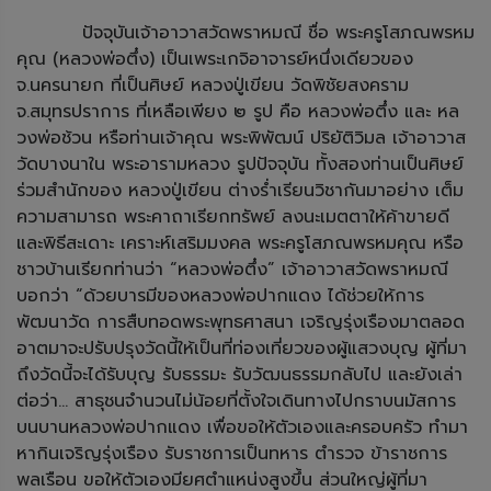
ปัจจุบันเจ้าอาวาสวัดพราหมณี ชื่อ พระครูโสภณพรหม
คุณ (หลวงพ่อตึ๋ง) เป็นเพระเกจิอาจารย์หนึ่งเดียวของ
จ.นครนายก ที่เป็นศิษย์ หลวงปู่เขียน วัดพิชัยสงคราม
จ.สมุทรปราการ ที่เหลือเพียง ๒ รูป คือ หลวงพ่อตึ๋ง และ หล
วงพ่อช้วน หรือท่านเจ้าคุณ พระพิพัฒน์ ปริยัติวิมล เจ้าอาวาส
วัดบางนาใน พระอารามหลวง รูปปัจจุบัน ทั้งสองท่านเป็นศิษย์
ร่วมสำนักของ หลวงปู่เขียน ต่างร่ำเรียนวิชากันมาอย่าง เต็ม
ความสามารถ พระคาถาเรียกทรัพย์ ลงนะเมตตาให้ค้าขายดี
และพิธีสะเดาะ เคราะห์เสริมมงคล พระครูโสภณพรหมคุณ หรือ
ชาวบ้านเรียกท่านว่า “หลวงพ่อตึ๋ง” เจ้าอาวาสวัดพราหมณี
บอกว่า “ด้วยบารมีของหลวงพ่อปากแดง ได้ช่วยให้การ
พัฒนาวัด การสืบทอดพระพุทธศาสนา เจริญรุ่งเรืองมาตลอด
อาตมาจะปรับปรุงวัดนี้ให้เป็นที่ท่องเที่ยวของผู้แสวงบุญ ผู้ที่มา
ถึงวัดนี้จะได้รับบุญ รับธรรมะ รับวัฒนธรรมกลับไป และยังเล่า
ต่อว่า... สาธุชนจำนวนไม่น้อยที่ตั้งใจเดินทางไปกราบนมัสการ
บนบานหลวงพ่อปากแดง เพื่อขอให้ตัวเองและครอบครัว ทำมา
หากินเจริญรุ่งเรือง รับราชการเป็นทหาร ตำรวจ ข้าราชการ
พลเรือน ขอให้ตัวเองมียศตำแหน่งสูงขึ้น ส่วนใหญ่ผู้ที่มา