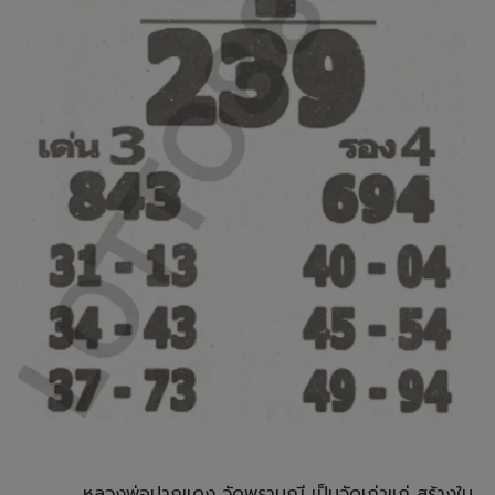
หลวงพ่อปากแดง วัดพรามณี เป็นวัดเก่าแก่ สร้างใน