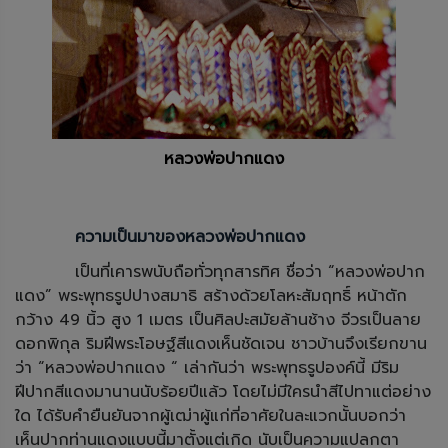
หลวงพ่อปากแดง
ความเป็นมาของหลวงพ่อปากแดง
เป็นที่เคารพนับถือทั่วทุกสารทิศ ชื่อว่า “หลวงพ่อปาก
แดง” พระพุทธรูปปางสมาธิ สร้างด้วยโลหะสัมฤทธิ์ หน้าตัก
กว้าง 49 นิ้ว สูง 1 เมตร เป็นศิลปะสมัยล้านช้าง จีวรเป็นลาย
ดอกพิกุล ริมฝีพระโอษฐ์สีแดงเห็นชัดเจน ชาวบ้านจึงเรียกขาน
ว่า “หลวงพ่อปากแดง “ เล่ากันว่า พระพุทธรูปองค์นี้ มีริม
ฝีปากสีแดงมานานนับร้อยปีแล้ว โดยไม่มีใครนำสีไปทาแต่อย่าง
ใด ได้รับคำยืนยันจากผู้เฒ่าผู้แก่ที่อาศัยในละแวกนั้นบอกว่า
เห็นปากท่านแดงแบบนี้มาตั้งแต่เกิด นับเป็นความแปลกตา