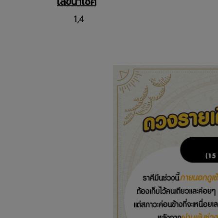
เลขนำโชค
1,4