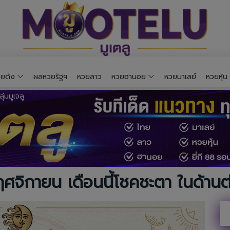
ยดัง
ผลหวยรัฐฯ
หวยลาว
หวยฮานอย
หวยมาเลย์
หวยหุ้น
จิกายน เดือนนี้โชคชะตา ในด้านต่