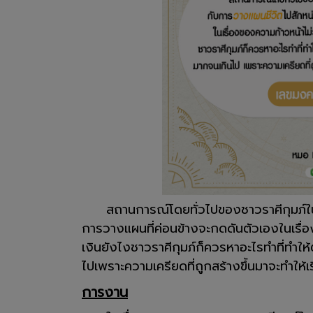
สถานการณ์โดยทั่วไปของชาวราศีกุมภ์ในช่ว
การวางแผนที่ค่อนข้างจะกดดันตัวเองในเรื่อ
เงินยังไงชาวราศีกุมภ์ก็ควรหาอะไรทำที่ทำใ
ไปเพราะความเครียดที่ถูกสร้างขึ้นมาจะทำให้เ
การงาน