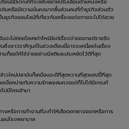
นี้มีเกณฑ์ที่จะขยับขยายปรับเลื่อนตำแหน่งหรือ
าเดิมหรือมีความมั่นคงมากขึ้นส่วนคนที่ทำธุรกิจส่วนตัว
นธุรกิจออนไลน์ที่เกี่ยวกับเครื่องแต่งกายจะไปได้สวย
นจะไม่ค่อยโอเคเท่าไหร่มีแต่เรื่องจ่ายออกแต่รายรับ
นซึ่งชาวราศีกุมภ์ในช่วงเดือนนี้อาจจะเหนื่อยในเรื่อง
ก็ขอให้ใช้จ่ายอย่างมีสติและประหยัดไว้ดีที่สุด
าวใหม่ปลามันก็เหมือนจะดีที่สุดหวานที่สุดแฮปปี้ที่สุด
งเฉยเบื่อหน่ายกับความรักพอสมควรแต่ก็ไม่ได้มีเกณฑ์
ม่มีใครเข้ามา
ินทางหรือการทำงานที่จะทำให้เลือดตกยางออกหรือการ
มิดนอนโรงพยาบาล