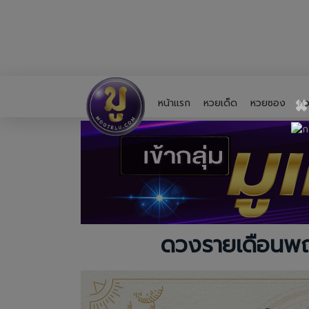
×
หน้าแรก
หวยเด็ด
หวยซอง
หว
ดวงรายเดือนพฤศ