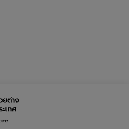
วยต่าง
ระเทศ
ยลาว