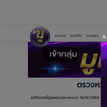
×
หน้าแรก
หวยเด็ด
หวยซอง
หว
ตรวจหวย
สถิติงวดนี้ดูผลตรวจหวยงวด 16/8/2569 หรือดู