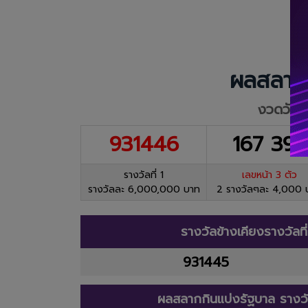
ผลสลากก
งวดวันที
931446
167 398
รางวัลที่ 1
เลขหน้า 3 ตัว
รางวัลละ 6,000,000 บาท
2 รางวัลๆละ 4,000 
รางวัลข้างเคียงรางวัลท
931445
ผลสลากกินแบ่งรัฐบาล รางวั