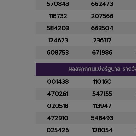
570843
662473
118732
207566
584203
663504
124623
236117
608753
671986
ผลสลากกินแบ่งรัฐบาล รางวั
001438
110160
470261
547155
020518
113947
472910
548493
025426
128054