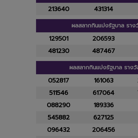
213640
431314
ผลสลากกินแบ่งรัฐบาล รางวั
129501
206593
481230
487467
ผลสลากกินแบ่งรัฐบาล รางวั
052817
161063
511546
617064
088290
189336
545882
627125
096432
206456