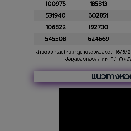
100975
185813
531940
602851
106822
192730
545508
624669
ล่าสุดออกเลขไหนมาดูมาตรวจหวยงวด 16/8/25
ข้อมูลของกองสลากฯ ที่สำคัญอัพ
แนวทางหว