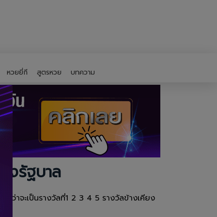
หวยยี่กี
สูตรหวย
บทความ
่งรัฐบาล
ว่าจะเป็นรางวัลที่1 2 3 4 5 รางวัลข้างเคียง