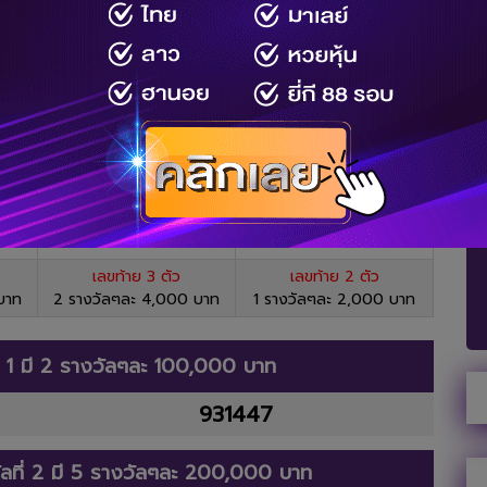
ินแบ่งรัฐบาล
่ 16 ตุลาคม 2566
272 970
44
เลขท้าย 3 ตัว
เลขท้าย 2 ตัว
บาท
2 รางวัลๆละ 4,000 บาท
1 รางวัลๆละ 2,000 บาท
ี่ 1 มี 2 รางวัลๆละ 100,000 บาท
931447
ลที่ 2 มี 5 รางวัลๆละ 200,000 บาท