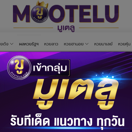
ยดัง
ผลหวยรัฐฯ
หวยลาว
หวยฮานอย
หวยมาเลย์
หวยหุ้น
งวด 16/8/2569 ตรวจสลากกินแบ
ย้อนหลังสลากกินแบ่งรัฐบาลไทยงวดก่อนๆกว่าสิบงวด ทุกรางวัลไม่
เลขหน้า 3 ตัว เลขท้าย 3 ตัว 2ตัว หรือบนล่าง มีครบ