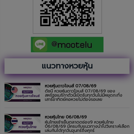
แนวทางหวยหุ้น
หวยหุ้นดาวโจนส์ 07/08/69
ดัชนี หวยหุ้นดาวโจนส์ 07/08/69 ของ
สหรัฐอเมริกาตัวนี้เปิดรับทุกวันไม่มีหยุดกะทั่ง
เสาร์อาทิตย์คอหวยไม่ต้องรอเลย
หวยหุ้นไทย 06/08/69
หุ้นไทยเช้าเย็นตลาดดช่อง9 หวยหุ้นไทย
06/08/69 มีครบกับแนวทางนำไปวิเคราะห์เลือก
เล่นกันได้ทุกวันจุนทร์ถึงศุกร์