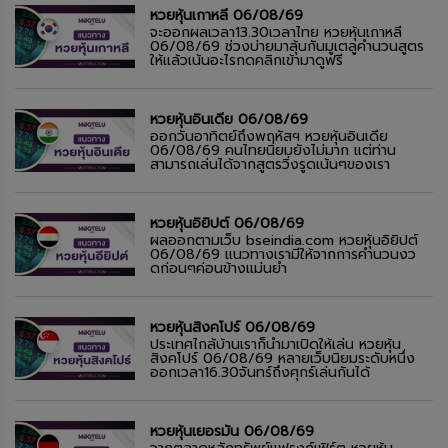
หวยหุ้นเกาหลี 06/08/69
จะออกผลเวลา13.30เวลาไทย หวยหุ้นเกาหลี
06/08/69 ช่วงบ่ายมาลุ้นกันมูเตลูคำนวนสูตร
ให้แล้วเน้นอะไรกดคลิกเข้ามาดูฟรี
หวยหุ้นอินเดีย 06/08/69
ออกวันอาทิตย์ถึงพฤหัสฯ หวยหุ้นอินเดีย
06/08/69 คนไทยนิยมยังไม่มาก แต่ท่าน
สามารถเล่นได้จากสูตรวิ่งรูดเน้นๆของเรา
หวยหุ้นอิยิปต์ 06/08/69
ผลออกตามเว็บ bseindia.com หวยหุ้นอิยิปต์
06/08/69 แนวทางเรามีให้จากการคำนวนงว
ดก่อนๆค่อนข้างแม่นยำ
หวยหุ้นสิงคโปร์ 06/08/69
ประเทศไกล้บ้านเราก็นำมาเปิดให้เล่น หวยหุ้น
สิงคโปร์ 06/08/69 หลายเว็บนิยมระดับหนึ่ง
ออกเวลา16.30จันทร์ถึงศุกร์เล่นกันได้
หวยหุ้นเยอรมัน 06/08/69