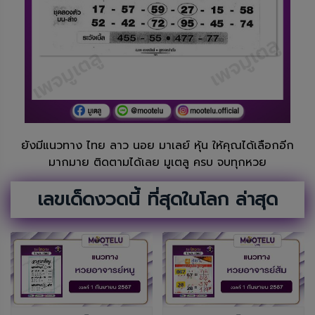
ยังมีแนวทาง ไทย ลาว นอย มาเลย์ หุ้น ให้คุณได้เลือกอีก
มากมาย ติดตามได้เลย มูเตลู ครบ จบทุกหวย
เลขเด็ดงวดนี้ ที่สุดในโลก ล่าสุด