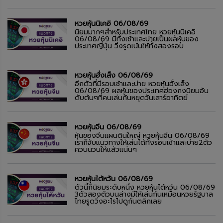
หวยหุ้นนิเคอิ 06/08/69
นิยมมากๆสำหรับประเทศไทย หวยหุ้นนิเคอิ
06/08/69 มีทั้งเช้าและบ่ายเป็นผลหุ้นของ
ประเทศญี่ปุ่น วิ่งรูดเน้นให้ทั้งสองรอบ
หวยหุ้นฮั่งเส็ง 06/08/69
อีกตัวที่มีรอบเช้าและบ่าย หวยหุ้นฮั่งเส็ง
06/08/69 ผลหุ้นของประเทศฮ่องกงนิยมอัน
ดับต้นๆที่คนเล่นกันหยุดวันเสาร์อาทิตย์
หวยหุ้นจีน 06/08/69
หุ้นของจีนแผนดินใหญ่ หวยหุ้นจีน 06/08/69
เราก็จับแนวทางให้เล่นได้ทั้งรอบเช้าและบ่าย2ตัว
ควนนวนให้แล้วแน่นๆ
หวยหุ้นไต้หวัน 06/08/69
ตัวนี้ก็นิยมระดับหนึ่ง หวยหุ้นไต้หวัน 06/08/69
3ตัวสองตัวบนล่างมีให้เล่นกันเหมือนหวยรัฐบาล
ไทยรูดวิ่งอะไรไปดูกันตลิกเลย