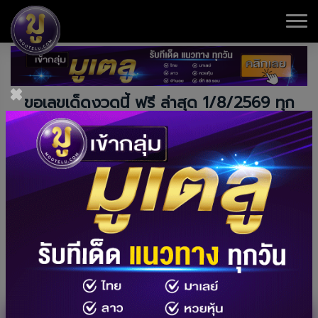
×
ขอเลขเด็ดงวดนี้ ฟรี ล่าสุด 1/8/2569 ทุก
แนวทางหวยไทยทุกสำนัก
เรารวบรวมหวยรัฐบาลหวยไทยให้แล้วท่านสามารถ ขอเลขเด็ด
งวดนี้ ฟรี ล่าสุด 1/8/2569 ได้ที่เว็บมูเตลูดอทคอมของเรา มี
ศูนย์รวมแนวทางอาจารย์ดังมาแรงมากมายทุกสำนักเด็ดๆเข้า
ทุกงวด ทั้งเลขเจาะ3ตัวตรงๆเด่นๆแม่นที่สุดในโลก คอหวยไม่
ควรพลาดมากกว่าใครไวกว่าใครมาตามหาได้ทุกแนวทางทุก
สำนักที่ท่านต้องการ