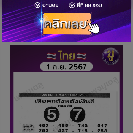
หวยเสือตกถังพลังเงินดี 1-9-67
รวมเลขเด็ดหวยดัง แนวทาง รัฐบาลไทย รวบรวมทุกสำนักดัง
เจาะเลข 2 ตัว 3 ตัว คัดมาเน้นๆ ครบ จบ ในที่เดียว