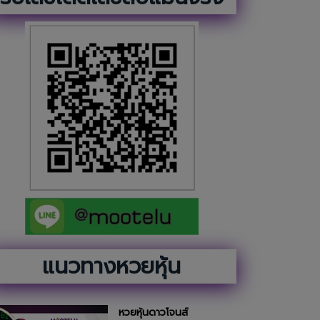
แนวทางหวยหุ้น
หวยหุ้นดาวโจนส์