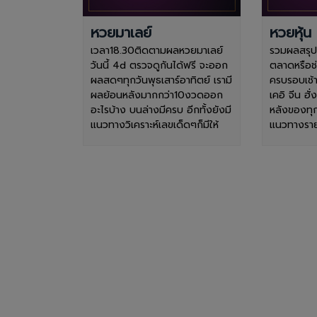
หวยมาเลย์
หวยหุ้น
เวลา18.30ติดตามผลหวยมาเลย์
รวมผลสรุปหว
วันนี้ 4d ตรวจดูกันได้ฟรี จะออก
ตลาดหรือช
ผลสดๆทุกวันพุธเสาร์อาทิตย์ เรามี
ครบรอบเช้า
ผลย้อนหลังมากกว่า10งวดออก
เคอิ จีน ฮั
อะไรบ้าง บนล่างมีครบ อีกทั้งยังมี
หลังของทุก
แนวทางวิเคราะห์เลขเด็ดๆก็มีให้
แนวทางรายว