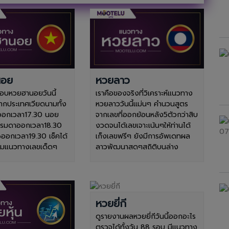
นอย
หวยลาว
บหวยฮานอยวันนี้
เราคือของจริงที่วิเคราะห์แนวทาง
ากประเทศเวียดนามทั้ง
หวยลาววันนี้แม่นๆ คำนวนสูตร
ออกเวลา17.30 นอย
จากเลขที่ออกย้อนหลัง5ตัวกว่าสิบ
รรมดาออกเวลา18.30
งวดจนได้เลขเจาะเน้นๆให้ท่านได้
ออกเวลา19.30 เช็คได้
เก็งเลขฟรีๆ ยังมีการอัพเดทผล
้อมแนวทางเลขเด็ดๆ
ลาวพัฒนาสดๆสถิติบนล่าง
หวยยี่กี
ดูรายงานผลหวยยี่กีวันนี้ออกอะไร
ตรวจได้ทั้งวัน 88 รอบ มีแนวทาง