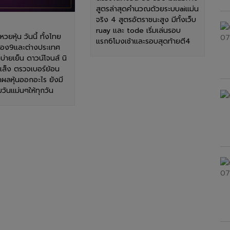
สูตรล่าสุดคำนวณด้วยระบบaiแม่น
จริง 4 สูตรอัตราชนะสูง มีทั้งเว็บ
ruay และ tode เริ่มเล่นรอบ
ยหุ้น วันนี้ ทั้งไทย
แรก6โมงเช้าและรอบสุดท้ายตี4
่อง9และต่างประเทศ
บ่ายเย็น ดาวน์โจนส์ นิ
่งเส็ง ตรวจเบอร์ย้อน
ผลหุ้นออกอะไร ยังมี
ันแม่นๆให้ทุกวัน