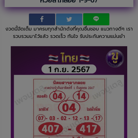
หวยลาภลอย 1-9-67
งวดนี้จัดเต็ม มาครบทุกสำนักดังที่คุณชื่นชอบ แนวทางดีๆ เรา
รวบรวมมาไว้แล้ว รวดเร็ว ทันใจ รับประกันความแม่นยำ