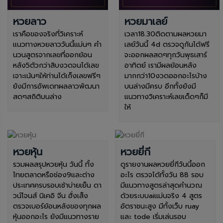
หวยลาว
หวยมาเลย์
เราคือของจริงที่วิเคราะห์
เวลา18.30ติดตามผลหวยมา
แนวทางหวยลาววันนี้แม่นๆ คำ
เลย์วันนี้ 4d ตรวจดูกันได้ฟรี
นวนสูตรจากเลขที่ออกย้อน
จะออกผลสดๆทุกวันพุธเสาร์
หลัง5ตัวกว่าสิบงวดจนได้เลข
อาทิตย์ เรามีผลย้อนหลัง
เจาะเน้นๆให้ท่านได้เก็งเลขฟรีๆ
มากกว่า10งวดออกอะไรบ้าง
ยังมีการอัพเดทผลลาวพัฒนา
บนล่างมีครบ อีกทั้งยังมี
สดๆสถิติบนล่าง
แนวทางวิเคราะห์เลขเด็ดๆก็มี
ให้
หวยหุ้น
หวยยี่กี
รวมผลสรุปหวยหุ้น วันนี้ ทั้ง
ดูรายงานผลหวยยี่กีวันนี้ออก
ไทยตลาดหรือช่อง9และต่าง
อะไร ตรวจได้ทั้งวัน 88 รอบ
ประเทศครบรอบเช้าบ่ายเย็น ดา
มีแนวทางสูตรล่าสุดคำนวณ
วน์โจนส์ นิเคอิ จีน ฮั่งเส็ง
ด้วยระบบaiแม่นจริง 4 สูตร
ตรวจเบอร์ย้อนหลังของทุกผล
อัตราชนะสูง มีทั้งเว็บ ruay
หุ้นออกอะไร ยังมีแนวทางราย
และ tode เริ่มเล่นรอบ