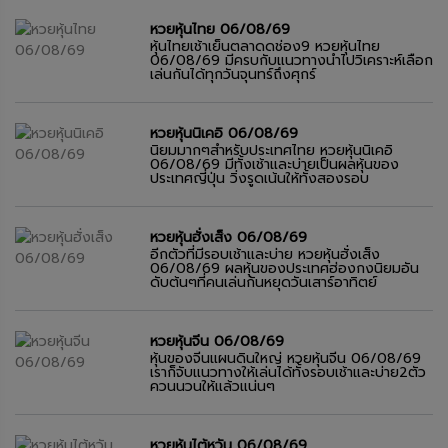
หวยหุ้นไทย 06/08/69
หุ้นไทยเช้าเย็นตลาดดช่อง9 หวยหุ้นไทย
06/08/69 มีครบกับแนวทางนำไปวิเคราะห์เลือก
เล่นกันได้ทุกวันจุนทร์ถึงศุกร์
หวยหุ้นนิเคอิ 06/08/69
นิยมมากๆสำหรับประเทศไทย หวยหุ้นนิเคอิ
06/08/69 มีทั้งเช้าและบ่ายเป็นผลหุ้นของ
ประเทศญี่ปุ่น วิ่งรูดเน้นให้ทั้งสองรอบ
หวยหุ้นฮั่งเส็ง 06/08/69
อีกตัวที่มีรอบเช้าและบ่าย หวยหุ้นฮั่งเส็ง
06/08/69 ผลหุ้นของประเทศฮ่องกงนิยมอัน
ดับต้นๆที่คนเล่นกันหยุดวันเสาร์อาทิตย์
หวยหุ้นจีน 06/08/69
หุ้นของจีนแผนดินใหญ่ หวยหุ้นจีน 06/08/69
เราก็จับแนวทางให้เล่นได้ทั้งรอบเช้าและบ่าย2ตัว
ควนนวนให้แล้วแน่นๆ
หวยหุ้นไต้หวัน 06/08/69