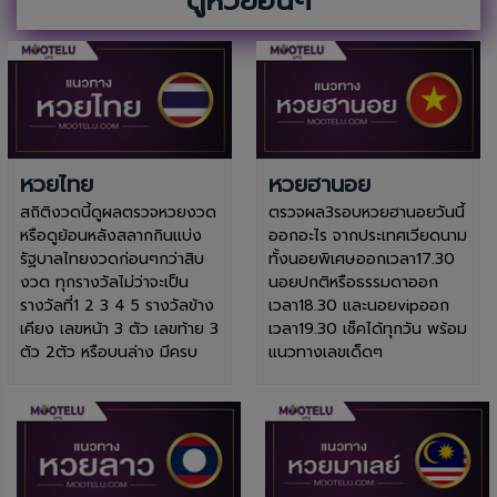
ดูหวยอื่นๆ
หวยไทย
หวยฮานอย
สถิติงวดนี้ดูผลตรวจหวยงวด
ตรวจผล3รอบหวยฮานอยวันนี้
หรือดูย้อนหลังสลากกินแบ่ง
ออกอะไร จากประเทศเวียดนาม
รัฐบาลไทยงวดก่อนๆกว่าสิบ
ทั้งนอยพิเศษออกเวลา17.30
งวด ทุกรางวัลไม่ว่าจะเป็น
นอยปกติหรือธรรมดาออก
รางวัลที่1 2 3 4 5 รางวัลข้าง
เวลา18.30 และนอยvipออก
เคียง เลขหน้า 3 ตัว เลขท้าย 3
เวลา19.30 เช็คได้ทุกวัน พร้อม
ตัว 2ตัว หรือบนล่าง มีครบ
แนวทางเลขเด็ดๆ