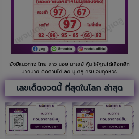
ยังมีแนวทาง ไทย ลาว นอย มาเลย์ หุ้น ให้คุณได้เลือกอีก
มากมาย ติดตามได้เลย มูเตลู ครบ จบทุกหวย
เลขเด็ดงวดนี้ ที่สุดในโลก ล่าสุด