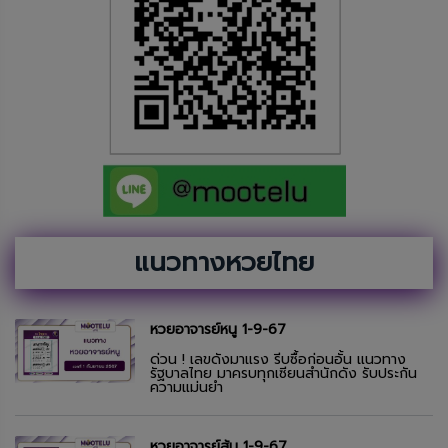
แนวทางหวยไทย
หวยอาจารย์หนู 1-9-67
ด่วน ! เลขดังมาแรง รีบซื้อก่อนอั้น แนวทาง
รัฐบาลไทย มาครบทุกเซียนสำนักดัง รับประกัน
ความแม่นยำ
หวยอาจารย์ส้ม 1-9-67