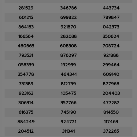
281529
346786
443734
601215
699822
789847
864163
921870
042373
166564
282038
350624
460665
608308
708724
793531
876297
921888
058339
192959
299464
354778
464341
609140
731389
812759
877968
923163
105475
204403
306314
357766
477282
616375
745190
814550
884249
924721
117463
204512
311341
372265