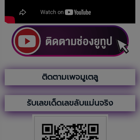
ติดตามเพจมูเตลู
รับเลขเด็ดเลขลับแม่นจริง