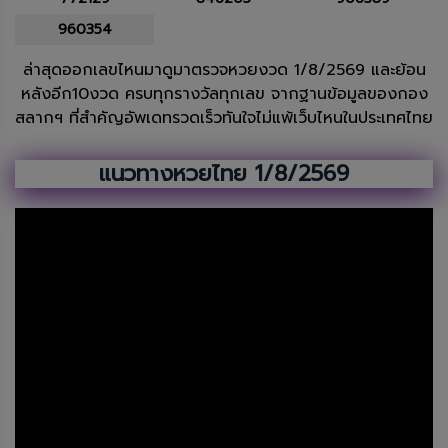
960354
ล่าสุดออกเลขไหนมาดูมาตรวจหวยงวด 1/8/2569 และย้อน
หลังอีก10งวด ครบทุกรางวัลทุกเลข จากฐานข้อมูลของกอง
สลากฯ ที่สำคัญอัพเดทรวดเร็วทันใจไม่แพ้เว็บไหนในประเทศไทย
แนวทางหวยไทย 1/8/2569