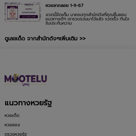
หวยลาภลอย 1-9-67
งวดนี้จัดเต็ม มาครบทุกสำนักดังที่คุณชื่นชอบ
แนวทางดีๆ เรารวบรวมมาไว้แล้ว รวดเร็ว ทันใจ
รับประกันความ
ดูเลขเด็ด จากสำนักดังๆเพิ่มเติม >>
แนวทางหวยรัฐ
หวยเด็ด
หวยซอง
ตรวจหวยรัฐ