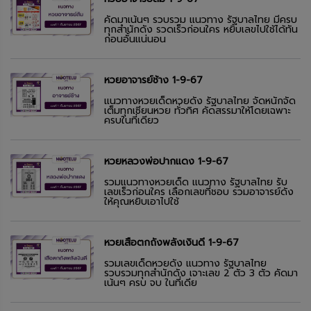
คัดมาเน้นๆ รวบรวม แนวทาง รัฐบาลไทย มีครบ
ทุกสำนักดัง รวดเร็วก่อนใคร หยิบเลขไปใช้ได้ทัน
ก่อนอั้นแน่นอน
หวยอาจารย์ช้าง 1-9-67
แนวทางหวยเด็ดหวยดัง รัฐบาลไทย จัดหนักจัด
เต็มทุกเซียนหวย ทั่วทิศ คัดสรรมาให้โดยเฉพาะ
ครบในที่เดียว
หวยหลวงพ่อปากแดง 1-9-67
รวมแนวทางหวยเด็ด แนวทาง รัฐบาลไทย รับ
เลขเร็วก่อนใคร เลือกเลขที่ชอบ รวมอาจารย์ดัง
ให้คุณหยิบเอาไปใช้
หวยเสือตกถังพลังเงินดี 1-9-67
รวมเลขเด็ดหวยดัง แนวทาง รัฐบาลไทย
รวบรวมทุกสำนักดัง เจาะเลข 2 ตัว 3 ตัว คัดมา
เน้นๆ ครบ จบ ในที่เดีย