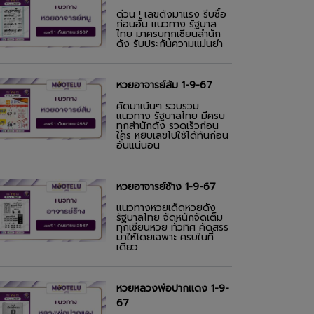
ด่วน ! เลขดังมาแรง รีบซื้อ
ก่อนอั้น แนวทาง รัฐบาล
ไทย มาครบทุกเซียนสำนัก
ดัง รับประกันความแม่นยำ
หวยอาจารย์ส้ม 1-9-67
คัดมาเน้นๆ รวบรวม
แนวทาง รัฐบาลไทย มีครบ
ทุกสำนักดัง รวดเร็วก่อน
ใคร หยิบเลขไปใช้ได้ทันก่อน
อั้นแน่นอน
หวยอาจารย์ช้าง 1-9-67
แนวทางหวยเด็ดหวยดัง
รัฐบาลไทย จัดหนักจัดเต็ม
ทุกเซียนหวย ทั่วทิศ คัดสรร
มาให้โดยเฉพาะ ครบในที่
เดียว
หวยหลวงพ่อปากแดง 1-9-
67