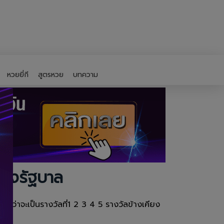
หวยยี่กี
สูตรหวย
บทความ
่งรัฐบาล
ว่าจะเป็นรางวัลที่1 2 3 4 5 รางวัลข้างเคียง