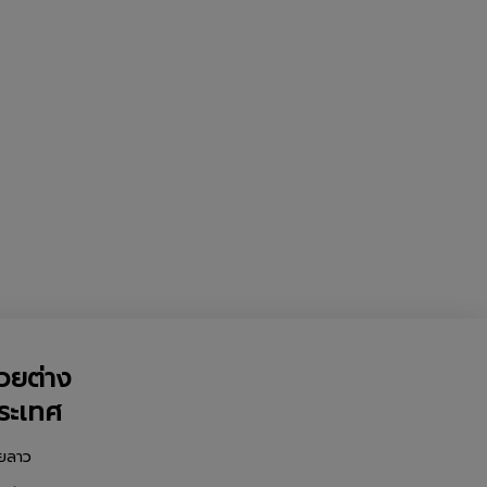
วยต่าง
ระเทศ
ยลาว