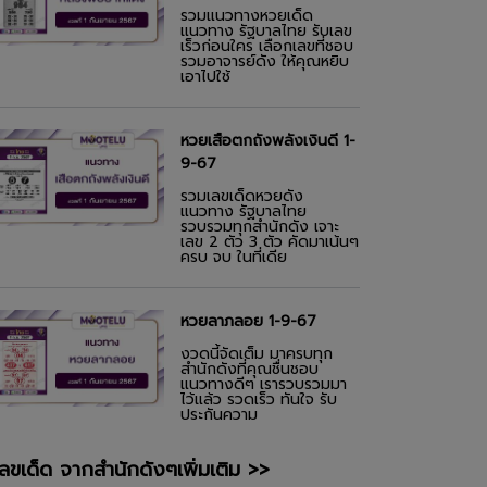
รวมแนวทางหวยเด็ด
แนวทาง รัฐบาลไทย รับเลข
เร็วก่อนใคร เลือกเลขที่ชอบ
รวมอาจารย์ดัง ให้คุณหยิบ
เอาไปใช้
หวยเสือตกถังพลังเงินดี 1-
9-67
รวมเลขเด็ดหวยดัง
แนวทาง รัฐบาลไทย
รวบรวมทุกสำนักดัง เจาะ
เลข 2 ตัว 3 ตัว คัดมาเน้นๆ
ครบ จบ ในที่เดีย
หวยลาภลอย 1-9-67
งวดนี้จัดเต็ม มาครบทุก
สำนักดังที่คุณชื่นชอบ
แนวทางดีๆ เรารวบรวมมา
ไว้แล้ว รวดเร็ว ทันใจ รับ
ประกันความ
เลขเด็ด จากสำนักดังๆเพิ่มเติม >>