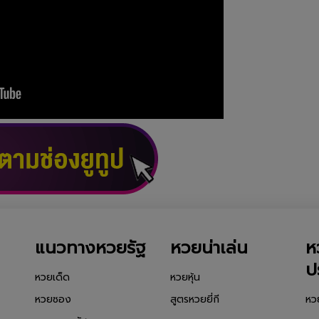
แนวทางหวยรัฐ
หวยน่าเล่น
ห
ป
หวยเด็ด
หวยหุ้น
หวยซอง
สูตรหวยยี่กี
หว