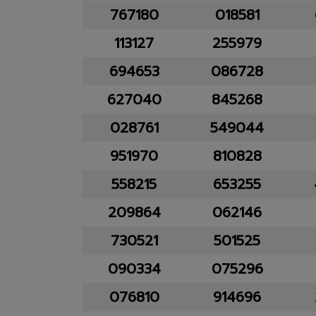
767180
018581
113127
255979
694653
086728
627040
845268
028761
549044
951970
810828
558215
653255
209864
062146
730521
501525
090334
075296
076810
914696