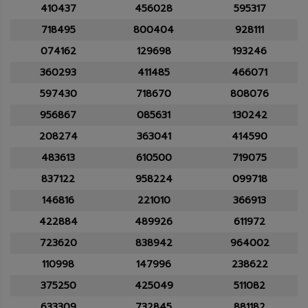
410437
456028
595317
718495
800404
928111
074162
129698
193246
360293
411485
466071
597430
718670
808076
956867
085631
130242
208274
363041
414590
483613
610500
719075
837122
958224
099718
146816
221010
366913
422884
489926
611972
723620
838942
964002
110998
147996
238622
375250
425049
511082
633309
732845
881182