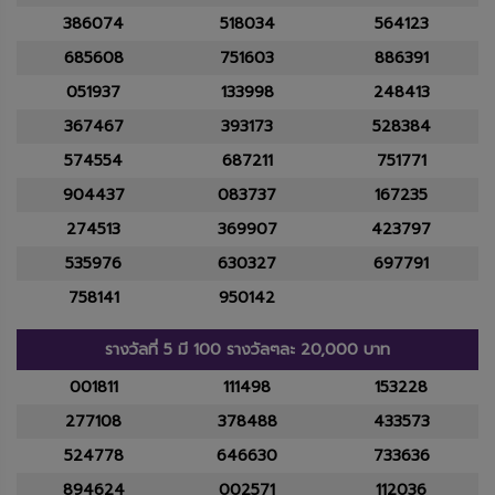
386074
518034
564123
685608
751603
886391
051937
133998
248413
367467
393173
528384
574554
687211
751771
904437
083737
167235
274513
369907
423797
535976
630327
697791
758141
950142
รางวัลที่ 5 มี 100 รางวัลๆละ 20,000 บาท
001811
111498
153228
277108
378488
433573
524778
646630
733636
894624
002571
112036