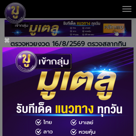
×
ตรวจหวยงวด 16/8/2569 ตรวจสลากกิน
แบ่งรัฐบาล
สถิติงวดนี้ดูผลตรวจหวยงวด 16/8/2569 หรือดูย้อนหลัง
สลากกินแบ่งรัฐบาลไทยงวดก่อนๆกว่าสิบงวด ทุกรางวัลไม่ว่า
จะเป็นรางวัลที่1 2 3 4 5 รางวัลข้างเคียง เลขหน้า 3 ตัว เลข
ท้าย 3 ตัว 2ตัว หรือบนล่าง มีครบ
ตรวจหวย ตรวจสลากฯ