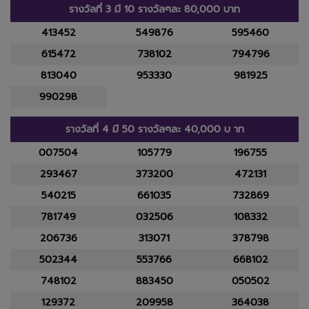
รางวัลที่ 3 มี 10 รางวัลๆละ 80,000 บาท
413452
549876
595460
615472
738102
794796
813040
953330
981925
990298
รางวัลที่ 4 มี 50 รางวัลๆละ 40,000 บ าท
007504
105779
196755
293467
373200
472131
540215
661035
732869
781749
032506
108332
206736
313071
378798
502344
553766
668102
748102
883450
050502
129372
209958
364038