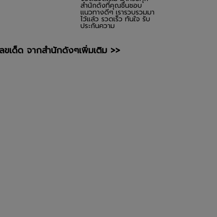
สำนักดังที่คุณชื่นชอบ
แนวทางดีๆ เรารวบรวมมา
ไว้แล้ว รวดเร็ว ทันใจ รับ
ประกันความ
เลขเด็ด จากสำนักดังๆเพิ่มเติม >>