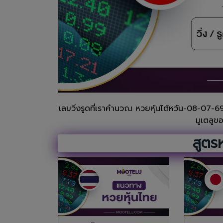
เลขวิ่งรูดที่เราคำนวณ หวยหุ้นไต้หวัน-08-07-69
มูเตลูข
สูตรห