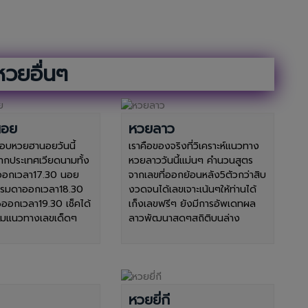
หวยอื่นๆ
นอย
หวยลาว
บหวยฮานอยวันนี้
เราคือของจริงที่วิเคราะห์แนวทาง
ากประเทศเวียดนามทั้ง
หวยลาววันนี้แม่นๆ คำนวนสูตร
ออกเวลา17.30 นอย
จากเลขที่ออกย้อนหลัง5ตัวกว่าสิบ
รรมดาออกเวลา18.30
งวดจนได้เลขเจาะเน้นๆให้ท่านได้
ออกเวลา19.30 เช็คได้
เก็งเลขฟรีๆ ยังมีการอัพเดทผล
้อมแนวทางเลขเด็ดๆ
ลาวพัฒนาสดๆสถิติบนล่าง
หวยยี่กี