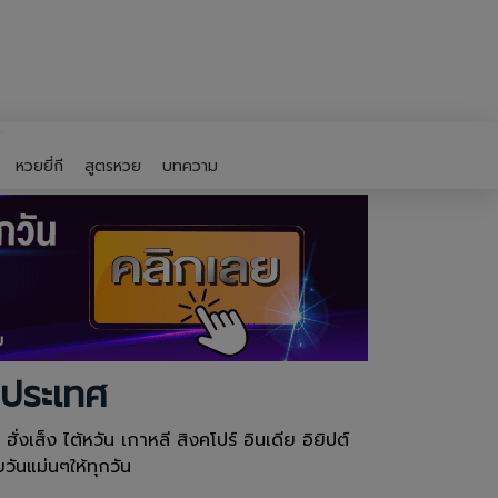
หวยยี่กี
สูตรหวย
บทความ
งประเทศ
งเส็ง ไต้หวัน เกาหลี สิงคโปร์ อินเดีย อิยิปต์
ันแม่นๆให้ทุกวัน