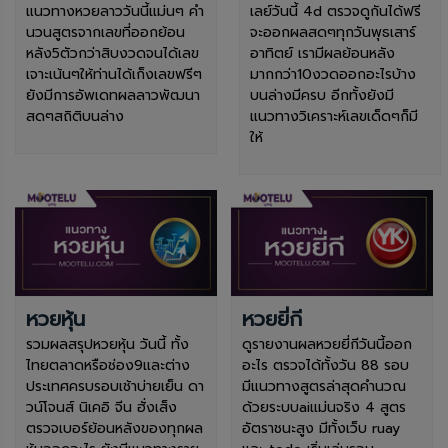
แนวทางหวยลาววันนี้แม่นๆ คำ
เลย์วันนี้ 4d ตรวจดูกันได้ฟรี
นวนสูตรจากเลขที่ออกย้อน
จะออกผลสดๆทุกวันพุธเสาร์
หลัง5ตัวกว่าสิบงวดจนได้เลข
อาทิตย์ เรามีผลย้อนหลัง
เจาะเน้นๆให้ท่านได้เก็งเลขฟรีๆ
มากกว่า10งวดออกอะไรบ้าง
ยังมีการอัพเดทผลลาวพัฒนา
บนล่างมีครบ อีกทั้งยังมี
สดๆสถิติบนล่าง
แนวทางวิเคราะห์เลขเด็ดๆก็มี
ให้
หวยหุ้น
หวยยี่กี
รวมผลสรุปหวยหุ้น วันนี้ ทั้ง
ดูรายงานผลหวยยี่กีวันนี้ออก
ไทยตลาดหรือช่อง9และต่าง
อะไร ตรวจได้ทั้งวัน 88 รอบ
ประเทศครบรอบเช้าบ่ายเย็น ดา
มีแนวทางสูตรล่าสุดคำนวณ
วน์โจนส์ นิเคอิ จีน ฮั่งเส็ง
ด้วยระบบaiแม่นจริง 4 สูตร
ตรวจเบอร์ย้อนหลังของทุกผล
อัตราชนะสูง มีทั้งเว็บ ruay