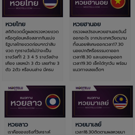
หวยไทย
หวยฮานอย
สถิติงวดนี้ดูผลตรวจหวยงวด
ตรวจผล3รอบหวยฮานอยวันนี้
หรือดูย้อนหลังสลากกินแบ่ง
ออกอะไร จากประเทศเวียดนาม
รัฐบาลไทยงวดก่อนๆกว่าสิบ
ทั้งนอยพิเศษออกเวลา17.30
งวด ทุกรางวัลไม่ว่าจะเป็น
นอยปกติหรือธรรมดาออก
รางวัลที่1 2 3 4 5 รางวัลข้าง
เวลา18.30 และนอยvipออก
เคียง เลขหน้า 3 ตัว เลขท้าย 3
เวลา19.30 เช็คได้ทุกวัน พร้อม
ตัว 2ตัว หรือบนล่าง มีครบ
แนวทางเลขเด็ดๆ
หวยลาว
หวยมาเลย์
เราคือของจริงที่วิเคราะห์
เวลา18.30ติดตามผลหวยมา