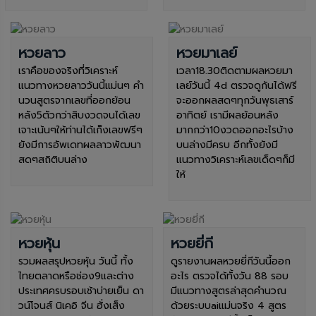
หวยลาว
หวยมาเลย์
เราคือของจริงที่วิเคราะห์
เวลา18.30ติดตามผลหวยมา
แนวทางหวยลาววันนี้แม่นๆ คำ
เลย์วันนี้ 4d ตรวจดูกันได้ฟรี
นวนสูตรจากเลขที่ออกย้อน
จะออกผลสดๆทุกวันพุธเสาร์
หลัง5ตัวกว่าสิบงวดจนได้เลข
อาทิตย์ เรามีผลย้อนหลัง
เจาะเน้นๆให้ท่านได้เก็งเลขฟรีๆ
มากกว่า10งวดออกอะไรบ้าง
ยังมีการอัพเดทผลลาวพัฒนา
บนล่างมีครบ อีกทั้งยังมี
สดๆสถิติบนล่าง
แนวทางวิเคราะห์เลขเด็ดๆก็มี
ให้
หวยหุ้น
หวยยี่กี
รวมผลสรุปหวยหุ้น วันนี้ ทั้ง
ดูรายงานผลหวยยี่กีวันนี้ออก
ไทยตลาดหรือช่อง9และต่าง
อะไร ตรวจได้ทั้งวัน 88 รอบ
ประเทศครบรอบเช้าบ่ายเย็น ดา
มีแนวทางสูตรล่าสุดคำนวณ
วน์โจนส์ นิเคอิ จีน ฮั่งเส็ง
ด้วยระบบaiแม่นจริง 4 สูตร