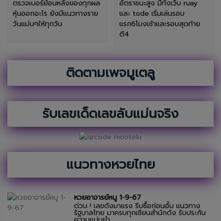
ตรวจเบอร์ย้อนหลังของทุกผล
อัตราชนะสูง มีทั้งเว็บ ruay
หุ้นออกอะไร ยังมีแนวทางราย
และ tode เริ่มเล่นรอบ
วันแม่นๆให้ทุกวัน
แรก6โมงเช้าและรอบสุดท้าย
ตี4
ติดตามเพจมูเตลู
รับเลขเด็ดเลขลับแม่นจริง
แนวทางหวยไทย
หวยอาจารย์หนู 1-9-67
ด่วน ! เลขดังมาแรง รีบซื้อก่อนอั้น แนวทาง
รัฐบาลไทย มาครบทุกเซียนสำนักดัง รับประกัน
ความแม่นยำ