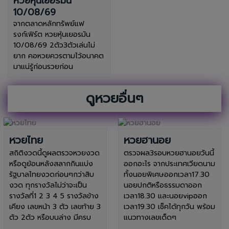
หวยหุ้นเยอรมัน
10/08/69
จากตลาดหลักทรัพย์แฟ
รงก์เฟิร์ต หวยหุ้นเยอรมัน
10/08/69 2ตัว3ตัวเล่นไม่
ยาก คอหวยควรตามไว้อนาคต
มาแน่รู้ก่อนรวยก่อน
ดูหวยอื่นๆ
หวยไทย
หวยฮานอย
สถิติงวดนี้ดูผลตรวจหวยงวด
ตรวจผล3รอบหวยฮานอยวันนี้
หรือดูย้อนหลังสลากกินแบ่ง
ออกอะไร จากประเทศเวียดนาม
รัฐบาลไทยงวดก่อนๆกว่าสิบ
ทั้งนอยพิเศษออกเวลา17.30
งวด ทุกรางวัลไม่ว่าจะเป็น
นอยปกติหรือธรรมดาออก
รางวัลที่1 2 3 4 5 รางวัลข้าง
เวลา18.30 และนอยvipออก
เคียง เลขหน้า 3 ตัว เลขท้าย 3
เวลา19.30 เช็คได้ทุกวัน พร้อม
ตัว 2ตัว หรือบนล่าง มีครบ
แนวทางเลขเด็ดๆ