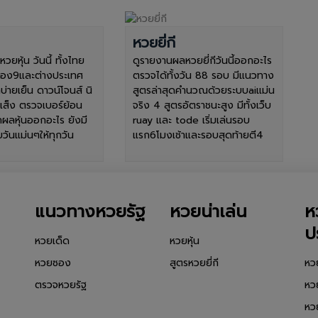
หวยยี่กี
ยหุ้น วันนี้ ทั้งไทย
ดูรายงานผลหวยยี่กีวันนี้ออกอะไร
่อง9และต่างประเทศ
ตรวจได้ทั้งวัน 88 รอบ มีแนวทาง
บ่ายเย็น ดาวน์โจนส์ นิ
สูตรล่าสุดคำนวณด้วยระบบaiแม่น
่งเส็ง ตรวจเบอร์ย้อน
จริง 4 สูตรอัตราชนะสูง มีทั้งเว็บ
ผลหุ้นออกอะไร ยังมี
ruay และ tode เริ่มเล่นรอบ
ันแม่นๆให้ทุกวัน
แรก6โมงเช้าและรอบสุดท้ายตี4
แนวทางหวยรัฐ
หวยน่าเล่น
ห
ป
หวยเด็ด
หวยหุ้น
หวยซอง
สูตรหวยยี่กี
หว
ตรวจหวยรัฐ
หว
หว