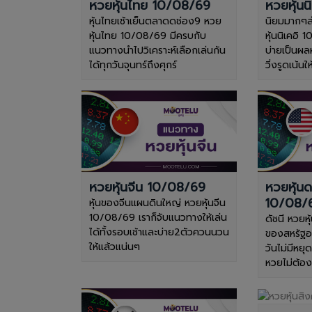
หวยหุ้นไทย 10/08/69
หวยหุ้นน
หุ้นไทยเช้าเย็นตลาดดช่อง9 หวย
นิยมมากๆส
หุ้นไทย 10/08/69 มีครบกับ
หุ้นนิเคอิ 
แนวทางนำไปวิเคราะห์เลือกเล่นกัน
บ่ายเป็นผล
ได้ทุกวันจุนทร์ถึงศุกร์
วิ่งรูดเน้น
หวยหุ้นจีน 10/08/69
หวยหุ้น
10/08/
หุ้นของจีนแผนดินใหญ่ หวยหุ้นจีน
10/08/69 เราก็จับแนวทางให้เล่น
ดัชนี หวยห
ได้ทั้งรอบเช้าและบ่าย2ตัวควนนวน
ของสหรัฐอเม
ให้แล้วแน่นๆ
วันไม่มีหยุ
หวยไม่ต้อ