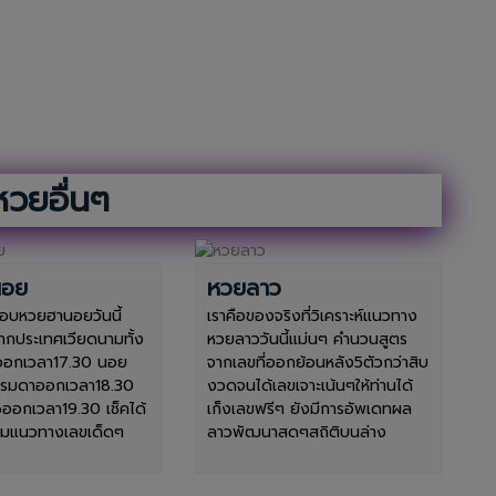
หวยอื่นๆ
นอย
หวยลาว
บหวยฮานอยวันนี้
เราคือของจริงที่วิเคราะห์แนวทาง
ากประเทศเวียดนามทั้ง
หวยลาววันนี้แม่นๆ คำนวนสูตร
ออกเวลา17.30 นอย
จากเลขที่ออกย้อนหลัง5ตัวกว่าสิบ
รรมดาออกเวลา18.30
งวดจนได้เลขเจาะเน้นๆให้ท่านได้
ออกเวลา19.30 เช็คได้
เก็งเลขฟรีๆ ยังมีการอัพเดทผล
้อมแนวทางเลขเด็ดๆ
ลาวพัฒนาสดๆสถิติบนล่าง