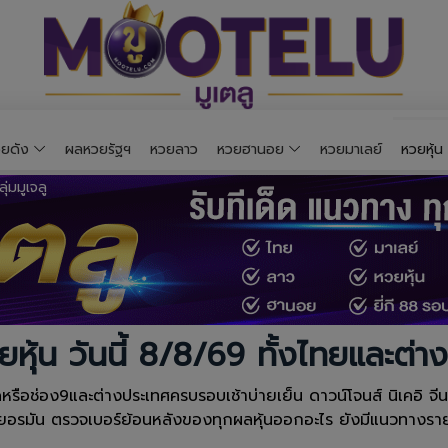
ยดัง
ผลหวยรัฐฯ
หวยลาว
หวยฮานอย
หวยมาเลย์
หวยหุ้น
ยหุ้น วันนี้ 8/8/69 ทั้งไทยและต่า
ือช่อง9และต่างประเทศครบรอบเช้าบ่ายเย็น ดาวน์โจนส์ นิเคอิ จีน ฮั่
เยอรมัน ตรวจเบอร์ย้อนหลังของทุกผลหุ้นออกอะไร ยังมีแนวทางรายว