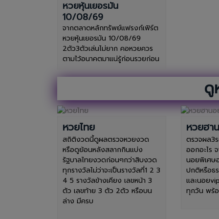
หวยหุ้นเยอรมัน
10/08/69
จากตลาดหลักทรัพย์แฟรงก์เฟิร์ต
หวยหุ้นเยอรมัน 10/08/69
2ตัว3ตัวเล่นไม่ยาก คอหวยควร
ตามไว้อนาคตมาแน่รู้ก่อนรวยก่อน
ดู
หวยไทย
หวยฮา
สถิติงวดนี้ดูผลตรวจหวยงวด
ตรวจผล3รอ
หรือดูย้อนหลังสลากกินแบ่ง
ออกอะไร จ
รัฐบาลไทยงวดก่อนๆกว่าสิบงวด
นอยพิเศษ
ทุกรางวัลไม่ว่าจะเป็นรางวัลที่1 2 3
ปกติหรือธ
4 5 รางวัลข้างเคียง เลขหน้า 3
และนอยvip
ตัว เลขท้าย 3 ตัว 2ตัว หรือบน
ทุกวัน พร
ล่าง มีครบ