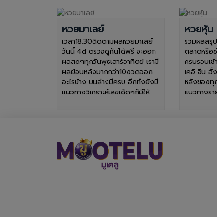
หวยมาเลย์
หวยหุ้น
เวลา18.30ติดตามผลหวยมาเลย์
รวมผลสรุปหว
วันนี้ 4d ตรวจดูกันได้ฟรี จะออก
ตลาดหรือช
ผลสดๆทุกวันพุธเสาร์อาทิตย์ เรามี
ครบรอบเช้า
ผลย้อนหลังมากกว่า10งวดออก
เคอิ จีน ฮั
อะไรบ้าง บนล่างมีครบ อีกทั้งยังมี
หลังของทุก
แนวทางวิเคราะห์เลขเด็ดๆก็มีให้
แนวทางรายว