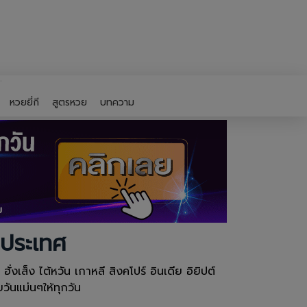
หวยยี่กี
สูตรหวย
บทความ
งประเทศ
งเส็ง ไต้หวัน เกาหลี สิงคโปร์ อินเดีย อิยิปต์
ันแม่นๆให้ทุกวัน