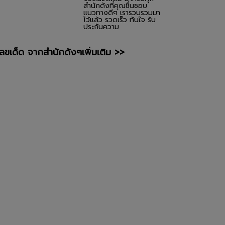
สำนักดังที่คุณชื่นชอบ
แนวทางดีๆ เรารวบรวมมา
ไว้แล้ว รวดเร็ว ทันใจ รับ
ประกันความ
เลขเด็ด จากสำนักดังๆเพิ่มเติม >>