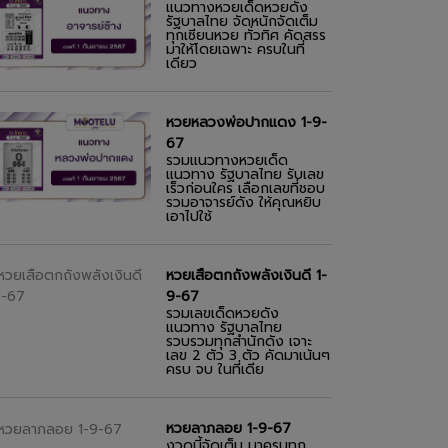
แนวทางหวยเด็ดหวยดัง
รัฐบาลไทย จัดหนักจัดเต็ม
ทุกเซียนหวย ทั่วทิศ คัดสรร
มาให้โดยเฉพาะ ครบในที่
เดียว
หวยหลวงพ่อปากแดง 1-9-
67
รวมแนวทางหวยเด็ด
แนวทาง รัฐบาลไทย รับเลข
เร็วก่อนใคร เลือกเลขที่ชอบ
รวมอาจารย์ดัง ให้คุณหยิบ
เอาไปใช้
หวยเสือตกถังพลังเงินดี 1-
9-67
รวมเลขเด็ดหวยดัง
แนวทาง รัฐบาลไทย
รวบรวมทุกสำนักดัง เจาะ
เลข 2 ตัว 3 ตัว คัดมาเน้นๆ
ครบ จบ ในที่เดีย
หวยลาภลอย 1-9-67
งวดนี้จัดเต็ม มาครบทุก