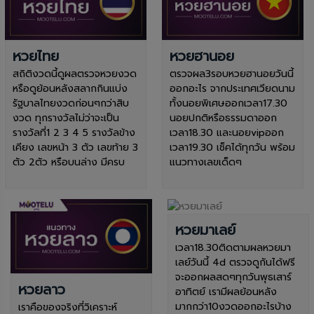
หวยไทย
หวยฮานอย
สถิติงวดนี้ดูผลตรวจหวยงวด
ตรวจผล3รอบหวยฮานอยวันนี้
หรือดูย้อนหลังสลากกินแบ่ง
ออกอะไร จากประเทศเวียดนาม
รัฐบาลไทยงวดก่อนๆกว่าสิบ
ทั้งนอยพิเศษออกเวลา17.30
งวด ทุกรางวัลไม่ว่าจะเป็น
นอยปกติหรือธรรมดาออก
รางวัลที่1 2 3 4 5 รางวัลข้าง
เวลา18.30 และนอยvipออก
เคียง เลขหน้า 3 ตัว เลขท้าย 3
เวลา19.30 เช็คได้ทุกวัน พร้อม
ตัว 2ตัว หรือบนล่าง มีครบ
แนวทางเลขเด็ดๆ
หวยมาเลย์
เวลา18.30ติดตามผลหวยมา
เลย์วันนี้ 4d ตรวจดูกันได้ฟรี
จะออกผลสดๆทุกวันพุธเสาร์
หวยลาว
อาทิตย์ เรามีผลย้อนหลัง
มากกว่า10งวดออกอะไรบ้าง
เราคือของจริงที่วิเคราะห์