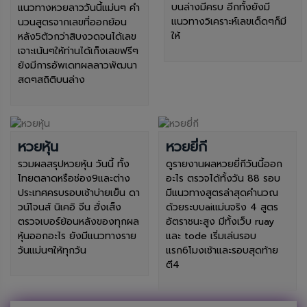
บนล่างมีครบ อีกทั้งยังมี
แนวทางหวยลาววันนี้แม่นๆ คำ
แนวทางวิเคราะห์เลขเด็ดๆก็มี
นวนสูตรจากเลขที่ออกย้อน
ให้
หลัง5ตัวกว่าสิบงวดจนได้เลข
เจาะเน้นๆให้ท่านได้เก็งเลขฟรีๆ
ยังมีการอัพเดทผลลาวพัฒนา
สดๆสถิติบนล่าง
หวยหุ้น
หวยยี่กี
รวมผลสรุปหวยหุ้น วันนี้ ทั้ง
ดูรายงานผลหวยยี่กีวันนี้ออก
ไทยตลาดหรือช่อง9และต่าง
อะไร ตรวจได้ทั้งวัน 88 รอบ
ประเทศครบรอบเช้าบ่ายเย็น ดา
มีแนวทางสูตรล่าสุดคำนวณ
วน์โจนส์ นิเคอิ จีน ฮั่งเส็ง
ด้วยระบบaiแม่นจริง 4 สูตร
ตรวจเบอร์ย้อนหลังของทุกผล
อัตราชนะสูง มีทั้งเว็บ ruay
หุ้นออกอะไร ยังมีแนวทางราย
และ tode เริ่มเล่นรอบ
วันแม่นๆให้ทุกวัน
แรก6โมงเช้าและรอบสุดท้าย
ตี4