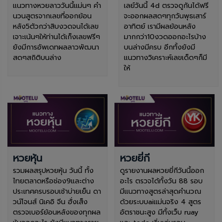
แนวทางหวยลาววันนี้แม่นๆ คำ
เลย์วันนี้ 4d ตรวจดูกันได้ฟรี
นวนสูตรจากเลขที่ออกย้อน
จะออกผลสดๆทุกวันพุธเสาร์
หลัง5ตัวกว่าสิบงวดจนได้เลข
อาทิตย์ เรามีผลย้อนหลัง
เจาะเน้นๆให้ท่านได้เก็งเลขฟรีๆ
มากกว่า10งวดออกอะไรบ้าง
ยังมีการอัพเดทผลลาวพัฒนา
บนล่างมีครบ อีกทั้งยังมี
สดๆสถิติบนล่าง
แนวทางวิเคราะห์เลขเด็ดๆก็มี
ให้
หวยหุ้น
หวยยี่กี
รวมผลสรุปหวยหุ้น วันนี้ ทั้ง
ดูรายงานผลหวยยี่กีวันนี้ออก
ไทยตลาดหรือช่อง9และต่าง
อะไร ตรวจได้ทั้งวัน 88 รอบ
ประเทศครบรอบเช้าบ่ายเย็น ดา
มีแนวทางสูตรล่าสุดคำนวณ
วน์โจนส์ นิเคอิ จีน ฮั่งเส็ง
ด้วยระบบaiแม่นจริง 4 สูตร
ตรวจเบอร์ย้อนหลังของทุกผล
อัตราชนะสูง มีทั้งเว็บ ruay