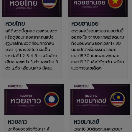
หวยไทย
หวยฮานอย
สถิติงวดนี้ดูผลตรวจหวยงวด
ตรวจผล3รอบหวยฮานอยวันนี้
หรือดูย้อนหลังสลากกินแบ่ง
ออกอะไร จากประเทศเวียดนาม
รัฐบาลไทยงวดก่อนๆกว่าสิบ
ทั้งนอยพิเศษออกเวลา17.30
งวด ทุกรางวัลไม่ว่าจะเป็น
นอยปกติหรือธรรมดาออก
รางวัลที่1 2 3 4 5 รางวัลข้าง
เวลา18.30 และนอยvipออก
เคียง เลขหน้า 3 ตัว เลขท้าย 3
เวลา19.30 เช็คได้ทุกวัน พร้อม
ตัว 2ตัว หรือบนล่าง มีครบ
แนวทางเลขเด็ดๆ
หวยลาว
หวยมาเลย์
เราคือของจริงที่วิเคราะห์
เวลา18.30ติดตามผลหวยมา