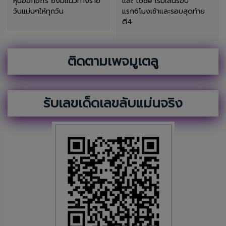
หุ้นออกอะไร ยังมีแนวทางราย
และ tode เริ่มเล่นรอบ
วันแม่นๆให้ทุกวัน
แรก6โมงเช้าและรอบสุดท้าย
ตี4
ติดตามเพจมูเตลู
รับเลขเด็ดเลขลับแม่นจริง