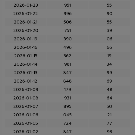
2026-01-23
951
55
2026-01-22
996
90
2026-01-21
506
55
2026-01-20
751
39
2026-01-19
390
06
2026-01-16
496
66
2026-01-15
362
19
2026-01-14
981
34
2026-01-13
847
99
2026-01-12
848
69
2026-01-09
179
48
2026-01-08
931
64
2026-01-07
895
50
2026-01-06
045
21
2026-01-05
724
77
2026-01-02
847
93