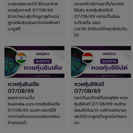
จะออกผลเวลา13.30เวลาไทย
ประเทศไกล้บ้านเราก็นำมาเปิด
หวยหุ้นเกาหลี 07/08/69
ให้เล่น หวยหุ้นสิงคโปร์
ช่วงบ่ายมาลุ้นกันมูเตลูคำนวน
07/08/69 หลายเว็บนิยม
สูตรให้แล้วเน้นอะไรกดคลิกเข้า
ระดับหนึ่ง ออก
มาดูฟรี
เวลา16.30จันทร์ถึงศุกร์เล่นกัน
ได้
หวยหุ้นอินเดีย
หวยหุ้นอิยิปต์
07/08/69
07/08/69
ผลออกตามเว็บ
ออกวันอาทิตย์ถึงพฤหัสฯ หวย
bseindia.com หวยหุ้นอินเดีย
หุ้นอิยิปต์ 07/08/69 คนไทย
07/08/69 แนวทางเรามีให้
นิยมยังไม่มาก แต่ท่านสามารถ
จากการคำนวนงวดก่อนๆค่อน
เล่นได้จากสูตรวิ่งรูดเน้นๆของ
ข้างแม่นยำ
เรา