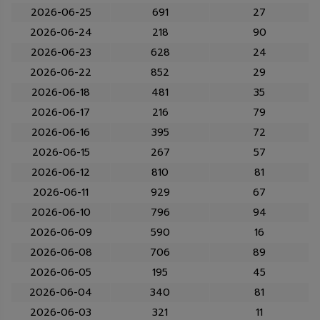
2026-06-25
691
27
2026-06-24
218
90
2026-06-23
628
24
2026-06-22
852
29
2026-06-18
481
35
2026-06-17
216
79
2026-06-16
395
72
2026-06-15
267
57
2026-06-12
810
81
2026-06-11
929
67
2026-06-10
796
94
2026-06-09
590
16
2026-06-08
706
89
2026-06-05
195
45
2026-06-04
340
81
2026-06-03
321
11