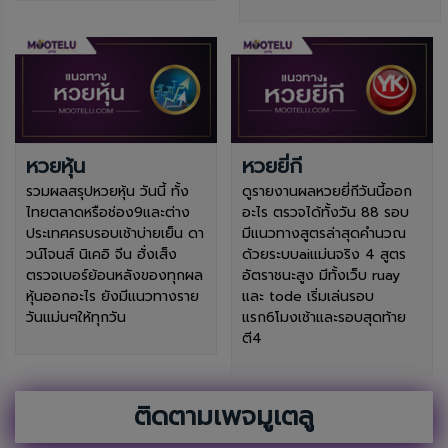
หวยหุ้น
หวยยี่กี
รวมผลสรุปหวยหุ้น วันนี้ ทั้ง
ดูรายงานผลหวยยี่กีวันนี้ออก
ไทยตลาดหรือช่อง9และต่าง
อะไร ตรวจได้ทั้งวัน 88 รอบ
ประเทศครบรอบเช้าบ่ายเย็น ดา
มีแนวทางสูตรล่าสุดคำนวณ
วน์โจนส์ นิเคอิ จีน ฮั่งเส็ง
ด้วยระบบaiแม่นจริง 4 สูตร
ตรวจเบอร์ย้อนหลังของทุกผล
อัตราชนะสูง มีทั้งเว็บ ruay
หุ้นออกอะไร ยังมีแนวทางราย
และ tode เริ่มเล่นรอบ
วันแม่นๆให้ทุกวัน
แรก6โมงเช้าและรอบสุดท้าย
ตี4
ติดตามเพจมูเตลู