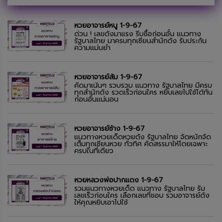
หวยอาจารย์หนู 1-9-67
ด่วน ! เลขดังมาแรง รีบซื้อก่อนอั้น แนวทาง
รัฐบาลไทย มาครบทุกเซียนสำนักดัง รับประกัน
ความแม่นยำ
หวยอาจารย์ส้ม 1-9-67
คัดมาเน้นๆ รวบรวม แนวทาง รัฐบาลไทย มีครบ
ทุกสำนักดัง รวดเร็วก่อนใคร หยิบเลขไปใช้ได้ทัน
ก่อนอั้นแน่นอน
หวยอาจารย์ช้าง 1-9-67
แนวทางหวยเด็ดหวยดัง รัฐบาลไทย จัดหนักจัด
เต็มทุกเซียนหวย ทั่วทิศ คัดสรรมาให้โดยเฉพาะ
ครบในที่เดียว
หวยหลวงพ่อปากแดง 1-9-67
รวมแนวทางหวยเด็ด แนวทาง รัฐบาลไทย รับ
เลขเร็วก่อนใคร เลือกเลขที่ชอบ รวมอาจารย์ดัง
ให้คุณหยิบเอาไปใช้