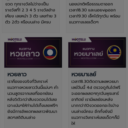
งวด ทุกรางวัลไม่ว่าจะเป็น
นอยปกติหรือธรรมดาออก
รางวัลที่1 2 3 4 5 รางวัลข้าง
เวลา18.30 และนอยvipออก
เคียง เลขหน้า 3 ตัว เลขท้าย 3
เวลา19.30 เช็คได้ทุกวัน พร้อม
ตัว 2ตัว หรือบนล่าง มีครบ
แนวทางเลขเด็ดๆ
หวยลาว
หวยมาเลย์
เราคือของจริงที่วิเคราะห์
เวลา18.30ติดตามผลหวยมา
แนวทางหวยลาววันนี้แม่นๆ คำ
เลย์วันนี้ 4d ตรวจดูกันได้ฟรี
นวนสูตรจากเลขที่ออกย้อน
จะออกผลสดๆทุกวันพุธเสาร์
หลัง5ตัวกว่าสิบงวดจนได้เลข
อาทิตย์ เรามีผลย้อนหลัง
เจาะเน้นๆให้ท่านได้เก็งเลขฟรีๆ
มากกว่า10งวดออกอะไรบ้าง
ยังมีการอัพเดทผลลาวพัฒนา
บนล่างมีครบ อีกทั้งยังมี
สดๆสถิติบนล่าง
แนวทางวิเคราะห์เลขเด็ดๆก็มี
ให้