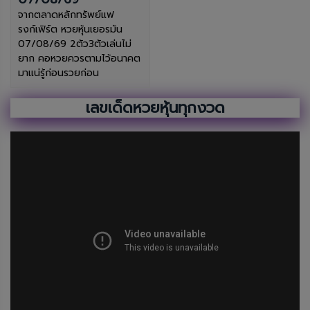
จากตลาดหลักทรัพย์แฟ
รงก์เฟิร์ต หวยหุ้นเยอรมัน
07/08/69 2ตัว3ตัวเล่นไม่
ยาก คอหวยควรตามไว้อนาคต
มาแน่รู้ก่อนรวยก่อน
เลขเด็ดหวยหุ้นทุกงวด