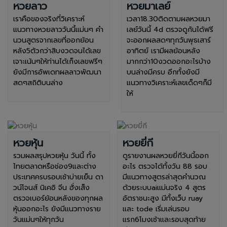
หวยลาว
หวยมาเลย์
เราคือของจริงที่วิเคราะห์
เวลา18.30ติดตามผลหวยมา
แนวทางหวยลาววันนี้แม่นๆ คำ
เลย์วันนี้ 4d ตรวจดูกันได้ฟรี
นวนสูตรจากเลขที่ออกย้อน
จะออกผลสดๆทุกวันพุธเสาร์
หลัง5ตัวกว่าสิบงวดจนได้เลข
อาทิตย์ เรามีผลย้อนหลัง
เจาะเน้นๆให้ท่านได้เก็งเลขฟรีๆ
มากกว่า10งวดออกอะไรบ้าง
ยังมีการอัพเดทผลลาวพัฒนา
บนล่างมีครบ อีกทั้งยังมี
สดๆสถิติบนล่าง
แนวทางวิเคราะห์เลขเด็ดๆก็มี
ให้
หวยหุ้น
หวยยี่กี
รวมผลสรุปหวยหุ้น วันนี้ ทั้ง
ดูรายงานผลหวยยี่กีวันนี้ออก
ไทยตลาดหรือช่อง9และต่าง
อะไร ตรวจได้ทั้งวัน 88 รอบ
ประเทศครบรอบเช้าบ่ายเย็น ดา
มีแนวทางสูตรล่าสุดคำนวณ
วน์โจนส์ นิเคอิ จีน ฮั่งเส็ง
ด้วยระบบaiแม่นจริง 4 สูตร
ตรวจเบอร์ย้อนหลังของทุกผล
อัตราชนะสูง มีทั้งเว็บ ruay
หุ้นออกอะไร ยังมีแนวทางราย
และ tode เริ่มเล่นรอบ
วันแม่นๆให้ทุกวัน
แรก6โมงเช้าและรอบสุดท้าย