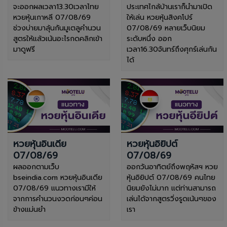
จะออกผลเวลา13.30เวลาไทย
ประเทศไกล้บ้านเราก็นำมาเปิด
หวยหุ้นเกาหลี 07/08/69
ให้เล่น หวยหุ้นสิงคโปร์
ช่วงบ่ายมาลุ้นกันมูเตลูคำนวน
07/08/69 หลายเว็บนิยม
สูตรให้แล้วเน้นอะไรกดคลิกเข้า
ระดับหนึ่ง ออก
มาดูฟรี
เวลา16.30จันทร์ถึงศุกร์เล่นกัน
ได้
หวยหุ้นอินเดีย
หวยหุ้นอิยิปต์
07/08/69
07/08/69
ผลออกตามเว็บ
ออกวันอาทิตย์ถึงพฤหัสฯ หวย
bseindia.com หวยหุ้นอินเดีย
หุ้นอิยิปต์ 07/08/69 คนไทย
07/08/69 แนวทางเรามีให้
นิยมยังไม่มาก แต่ท่านสามารถ
จากการคำนวนงวดก่อนๆค่อน
เล่นได้จากสูตรวิ่งรูดเน้นๆของ
ข้างแม่นยำ
เรา