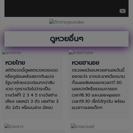
ดูหวยอื่นๆ
หวยไทย
หวยฮานอย
สถิติงวดนี้ดูผลตรวจหวยงวด
ตรวจผล3รอบหวยฮานอยวันนี้
หรือดูย้อนหลังสลากกินแบ่ง
ออกอะไร จากประเทศเวียดนาม
รัฐบาลไทยงวดก่อนๆกว่าสิบ
ทั้งนอยพิเศษออกเวลา17.30
งวด ทุกรางวัลไม่ว่าจะเป็น
นอยปกติหรือธรรมดาออก
รางวัลที่1 2 3 4 5 รางวัลข้าง
เวลา18.30 และนอยvipออก
เคียง เลขหน้า 3 ตัว เลขท้าย 3
เวลา19.30 เช็คได้ทุกวัน พร้อม
ตัว 2ตัว หรือบนล่าง มีครบ
แนวทางเลขเด็ดๆ