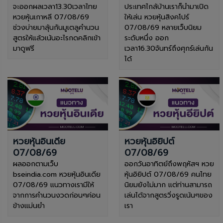
จะออกผลเวลา13.30เวลาไทย
ประเทศไกล้บ้านเราก็นำมาเปิด
หวยหุ้นเกาหลี 07/08/69
ให้เล่น หวยหุ้นสิงคโปร์
ช่วงบ่ายมาลุ้นกันมูเตลูคำนวน
07/08/69 หลายเว็บนิยม
สูตรให้แล้วเน้นอะไรกดคลิกเข้า
ระดับหนึ่ง ออก
มาดูฟรี
เวลา16.30จันทร์ถึงศุกร์เล่นกัน
ได้
หวยหุ้นอินเดีย
หวยหุ้นอิยิปต์
07/08/69
07/08/69
ผลออกตามเว็บ
ออกวันอาทิตย์ถึงพฤหัสฯ หวย
bseindia.com หวยหุ้นอินเดีย
หุ้นอิยิปต์ 07/08/69 คนไทย
07/08/69 แนวทางเรามีให้
นิยมยังไม่มาก แต่ท่านสามารถ
จากการคำนวนงวดก่อนๆค่อน
เล่นได้จากสูตรวิ่งรูดเน้นๆของ
ข้างแม่นยำ
เรา