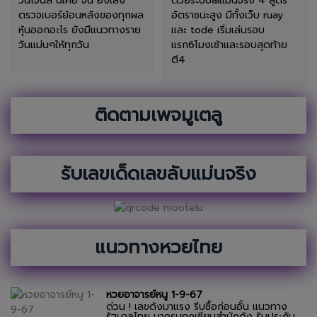
วน์โจนส์ นิเคอิ จีน ฮั่งเส็ง
ด้วยระบบaiแม่นจริง 4 สูตร
ตรวจเบอร์ย้อนหลังของทุกผล
อัตราชนะสูง มีทั้งเว็บ ruay
หุ้นออกอะไร ยังมีแนวทางราย
และ tode เริ่มเล่นรอบ
วันแม่นๆให้ทุกวัน
แรก6โมงเช้าและรอบสุดท้าย
ตี4
ติดตามเพจมูเตลู
รับเลขเด็ดเลขลับแม่นจริง
แนวทางหวยไทย
หวยอาจารย์หนู 1-9-67
ด่วน ! เลขดังมาแรง รีบซื้อก่อนอั้น แนวทาง
รัฐบาลไทย มาครบทุกเซียนสำนักดัง รับประกัน