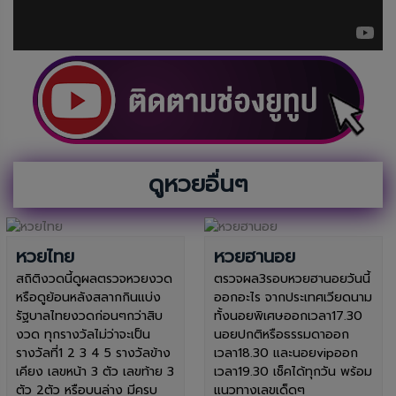
ดูหวยอื่นๆ
หวยไทย
หวยฮานอย
สถิติงวดนี้ดูผลตรวจหวยงวด
ตรวจผล3รอบหวยฮานอยวันนี้
หรือดูย้อนหลังสลากกินแบ่ง
ออกอะไร จากประเทศเวียดนาม
รัฐบาลไทยงวดก่อนๆกว่าสิบ
ทั้งนอยพิเศษออกเวลา17.30
งวด ทุกรางวัลไม่ว่าจะเป็น
นอยปกติหรือธรรมดาออก
รางวัลที่1 2 3 4 5 รางวัลข้าง
เวลา18.30 และนอยvipออก
เคียง เลขหน้า 3 ตัว เลขท้าย 3
เวลา19.30 เช็คได้ทุกวัน พร้อม
ตัว 2ตัว หรือบนล่าง มีครบ
แนวทางเลขเด็ดๆ