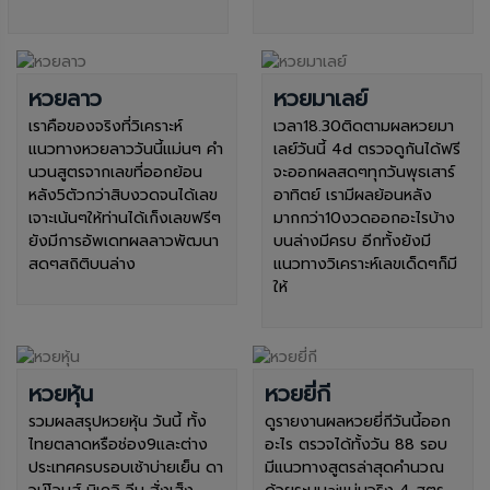
หวยลาว
หวยมาเลย์
เราคือของจริงที่วิเคราะห์
เวลา18.30ติดตามผลหวยมา
แนวทางหวยลาววันนี้แม่นๆ คำ
เลย์วันนี้ 4d ตรวจดูกันได้ฟรี
นวนสูตรจากเลขที่ออกย้อน
จะออกผลสดๆทุกวันพุธเสาร์
หลัง5ตัวกว่าสิบงวดจนได้เลข
อาทิตย์ เรามีผลย้อนหลัง
เจาะเน้นๆให้ท่านได้เก็งเลขฟรีๆ
มากกว่า10งวดออกอะไรบ้าง
ยังมีการอัพเดทผลลาวพัฒนา
บนล่างมีครบ อีกทั้งยังมี
สดๆสถิติบนล่าง
แนวทางวิเคราะห์เลขเด็ดๆก็มี
ให้
หวยหุ้น
หวยยี่กี
รวมผลสรุปหวยหุ้น วันนี้ ทั้ง
ดูรายงานผลหวยยี่กีวันนี้ออก
ไทยตลาดหรือช่อง9และต่าง
อะไร ตรวจได้ทั้งวัน 88 รอบ
ประเทศครบรอบเช้าบ่ายเย็น ดา
มีแนวทางสูตรล่าสุดคำนวณ