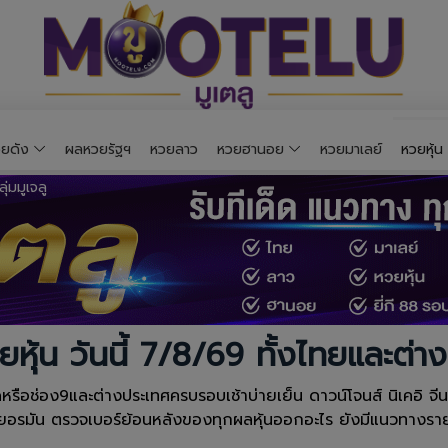
ยดัง
ผลหวยรัฐฯ
หวยลาว
หวยฮานอย
หวยมาเลย์
หวยหุ้น
ยหุ้น วันนี้ 7/8/69 ทั้งไทยและต่า
ือช่อง9และต่างประเทศครบรอบเช้าบ่ายเย็น ดาวน์โจนส์ นิเคอิ จีน ฮั่
เยอรมัน ตรวจเบอร์ย้อนหลังของทุกผลหุ้นออกอะไร ยังมีแนวทางรายว