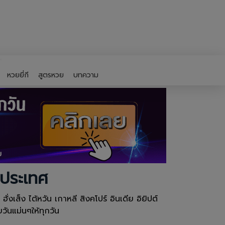
หวยยี่กี
สูตรหวย
บทความ
งประเทศ
งเส็ง ไต้หวัน เกาหลี สิงคโปร์ อินเดีย อิยิปต์
ันแม่นๆให้ทุกวัน