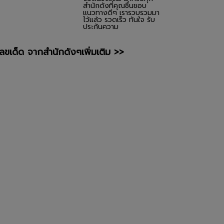
สำนักดังที่คุณชื่นชอบ
แนวทางดีๆ เรารวบรวมมา
ไว้แล้ว รวดเร็ว ทันใจ รับ
ประกันความ
เลขเด็ด จากสำนักดังๆเพิ่มเติม >>