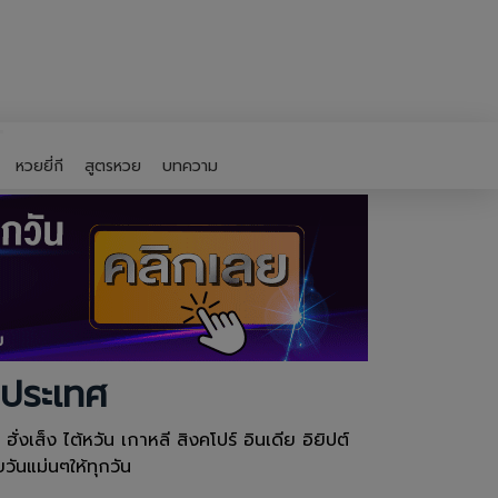
หวยยี่กี
สูตรหวย
บทความ
งประเทศ
งเส็ง ไต้หวัน เกาหลี สิงคโปร์ อินเดีย อิยิปต์
ันแม่นๆให้ทุกวัน