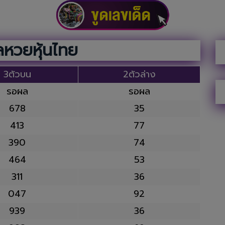
หวยหุ้นไทย
3ตัวบน
2ตัวล่าง
รอผล
รอผล
678
35
413
77
390
74
464
53
311
36
047
92
939
36