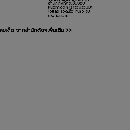
สำนักดังที่คุณชื่นชอบ
แนวทางดีๆ เรารวบรวมมา
ไว้แล้ว รวดเร็ว ทันใจ รับ
ประกันความ
เลขเด็ด จากสำนักดังๆเพิ่มเติม >>