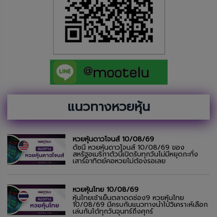
แนวทางหวยหุ้น
หวยหุ้นดาวโจนส์ 10/08/69
ดัชนี หวยหุ้นดาวโจนส์ 10/08/69 ของ
สหรัฐอเมริกาตัวนี้เปิดรับทุกวันไม่มีหยุดกะทั่ง
เสาร์อาทิตย์คอหวยไม่ต้องรอเลย
หวยหุ้นไทย 10/08/69
หุ้นไทยเช้าเย็นตลาดดช่อง9 หวยหุ้นไทย
10/08/69 มีครบกับแนวทางนำไปวิเคราะห์เลือก
เล่นกันได้ทุกวันจุนทร์ถึงศุกร์