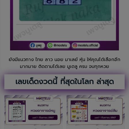
ยังมีแนวทาง ไทย ลาว นอย มาเลย์ หุ้น ให้คุณได้เลือกอีก
มากมาย ติดตามได้เลย มูเตลู ครบ จบทุกหวย
เลขเด็ดงวดนี้ ที่สุดในโลก ล่าสุด