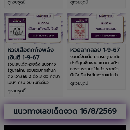
ดูหวยชุดนี้
ดูหวยชุดนี้
หวยเสือตกถังพลัง
หวยลาภลอย 1-9-67
เงินดี 1-9-67
งวดนี้จัดเต็ม มาครบทุกสำนัก
ดังที่คุณชื่นชอบ แนวทางดีๆ
รวมเลขเด็ดหวยดัง แนวทาง
เรารวบรวมมาไว้แล้ว รวดเร็ว
รัฐบาลไทย รวบรวมทุกสำนัก
ทันใจ รับประกันความแม่นยำ
ดัง เจาะเลข 2 ตัว 3 ตัว คัดมา
เน้นๆ ครบ จบ ในที่เดียว
ดูหวยชุดนี้
ดูหวยชุดนี้
แนวทางเลขเด็ดงวด 16/8/2569