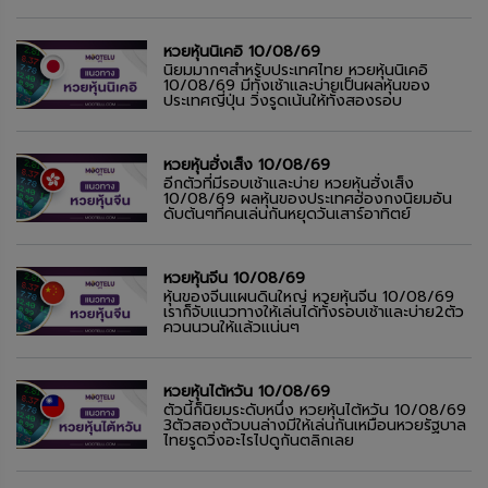
หวยหุ้นนิเคอิ 10/08/69
นิยมมากๆสำหรับประเทศไทย หวยหุ้นนิเคอิ
10/08/69 มีทั้งเช้าและบ่ายเป็นผลหุ้นของ
ประเทศญี่ปุ่น วิ่งรูดเน้นให้ทั้งสองรอบ
หวยหุ้นฮั่งเส็ง 10/08/69
อีกตัวที่มีรอบเช้าและบ่าย หวยหุ้นฮั่งเส็ง
10/08/69 ผลหุ้นของประเทศฮ่องกงนิยมอัน
ดับต้นๆที่คนเล่นกันหยุดวันเสาร์อาทิตย์
หวยหุ้นจีน 10/08/69
หุ้นของจีนแผนดินใหญ่ หวยหุ้นจีน 10/08/69
เราก็จับแนวทางให้เล่นได้ทั้งรอบเช้าและบ่าย2ตัว
ควนนวนให้แล้วแน่นๆ
หวยหุ้นไต้หวัน 10/08/69
ตัวนี้ก็นิยมระดับหนึ่ง หวยหุ้นไต้หวัน 10/08/69
3ตัวสองตัวบนล่างมีให้เล่นกันเหมือนหวยรัฐบาล
ไทยรูดวิ่งอะไรไปดูกันตลิกเลย