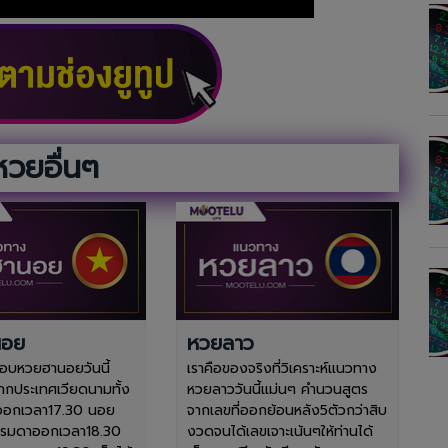
หวยอื่นๆ
นอย
หวยลาว
บหวยฮานอยวันนี้
เราคือของจริงที่วิเคราะห์แนวทาง
ากประเทศเวียดนามทั้ง
หวยลาววันนี้แม่นๆ คำนวนสูตร
ออกเวลา17.30 นอย
จากเลขที่ออกย้อนหลัง5ตัวกว่าสิบ
รรมดาออกเวลา18.30
งวดจนได้เลขเจาะเน้นๆให้ท่านได้