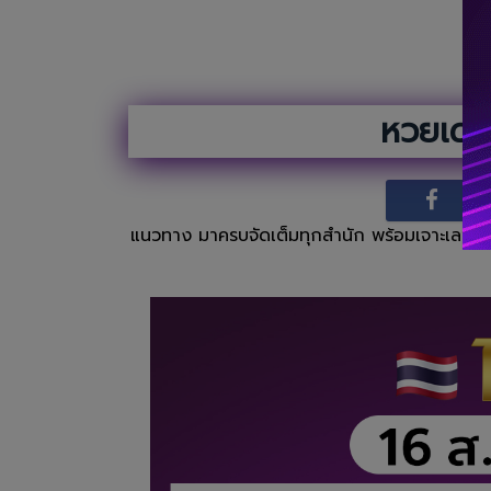
หวยเดลิ
แนวทาง มาครบจัดเต็มทุกสำนัก พร้อมเจาะเลขเด่