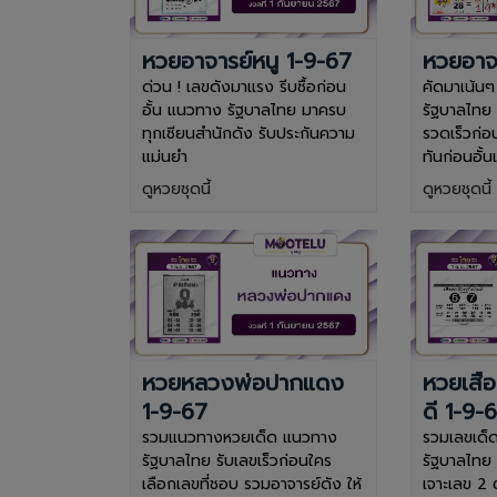
หวยอาจารย์หนู 1-9-67
หวยอาจา
ด่วน ! เลขดังมาแรง รีบซื้อก่อน
คัดมาเน้น
อั้น แนวทาง รัฐบาลไทย มาครบ
รัฐบาลไทย 
ทุกเซียนสำนักดัง รับประกันความ
รวดเร็วก่อ
แม่นยำ
ทันก่อนอั้
ดูหวยชุดนี้
ดูหวยชุดนี้
หวยหลวงพ่อปากแดง
หวยเสือ
1-9-67
ดี 1-9-
รวมแนวทางหวยเด็ด แนวทาง
รวมเลขเด็
รัฐบาลไทย รับเลขเร็วก่อนใคร
รัฐบาลไทย
เลือกเลขที่ชอบ รวมอาจารย์ดัง ให้
เจาะเลข 2 