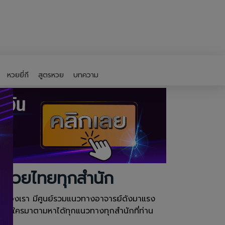
หวยยี่กี
สูตรหวย
บทความ
างหวยไทยทุกสำนัก
คอมของเรา มีศูนย์รวมแนวทางอาจารย์ดังมาแรง
ว่าใครมาตามหาได้ทุกแนวทางทุกสำนักที่ท่าน