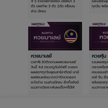
4 5 รางวัลข้างเคียง เลขหน้า 3
และนอยvip
ตัว เลขท้าย 3 ตัว 2ตัว หรือบน
ทุกวัน พร
ล่าง มีครบ
หวยมาเลย์
หวยหุ้น
เวลา18.30ติดตามผลหวยมาเลย์
รวมผลสรุปหว
วันนี้ 4d ตรวจดูกันได้ฟรี จะออก
ตลาดหรือช
ผลสดๆทุกวันพุธเสาร์อาทิตย์ เรามี
ครบรอบเช้า
ผลย้อนหลังมากกว่า10งวดออก
เคอิ จีน ฮั
อะไรบ้าง บนล่างมีครบ อีกทั้งยังมี
หลังของทุก
แนวทางวิเคราะห์เลขเด็ดๆก็มีให้
แนวทางรายว