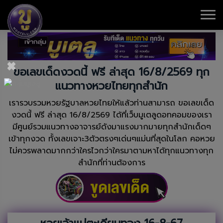
×
ขอเลขเด็ดงวดนี้ ฟรี ล่าสุด 16/8/2569 ทุก
แนวทางหวยไทยทุกสำนัก
เรารวบรวมหวยรัฐบาลหวยไทยให้แล้วท่านสามารถ ขอเลขเด็ด
งวดนี้ ฟรี ล่าสุด 16/8/2569 ได้ที่เว็บมูเตลูดอทคอมของเรา
มีศูนย์รวมแนวทางอาจารย์ดังมาแรงมากมายทุกสำนักเด็ดๆ
เข้าทุกงวด ทั้งเลขเจาะ3ตัวตรงๆเด่นๆแม่นที่สุดในโลก คอหวย
ไม่ควรพลาดมากกว่าใครไวกว่าใครมาตามหาได้ทุกแนวทางทุก
สำนักที่ท่านต้องการ