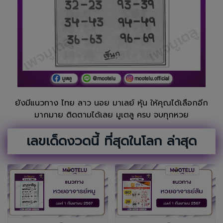
ยังมีแนวทาง ไทย ลาว นอย มาเลย์ หุ้น ให้คุณได้เลือกอีก
มากมาย ติดตามได้เลย มูเตลู ครบ จบทุกหวย
เลขเด็ดงวดนี้ ที่สุดในโลก ล่าสุด