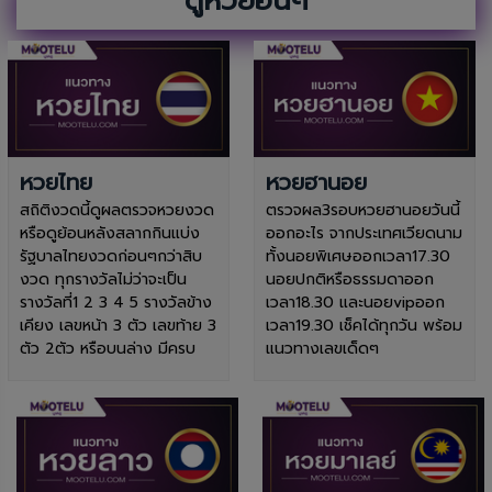
ดูหวยอื่นๆ
หวยไทย
หวยฮานอย
สถิติงวดนี้ดูผลตรวจหวยงวด
ตรวจผล3รอบหวยฮานอยวันนี้
หรือดูย้อนหลังสลากกินแบ่ง
ออกอะไร จากประเทศเวียดนาม
รัฐบาลไทยงวดก่อนๆกว่าสิบ
ทั้งนอยพิเศษออกเวลา17.30
งวด ทุกรางวัลไม่ว่าจะเป็น
นอยปกติหรือธรรมดาออก
รางวัลที่1 2 3 4 5 รางวัลข้าง
เวลา18.30 และนอยvipออก
เคียง เลขหน้า 3 ตัว เลขท้าย 3
เวลา19.30 เช็คได้ทุกวัน พร้อม
ตัว 2ตัว หรือบนล่าง มีครบ
แนวทางเลขเด็ดๆ