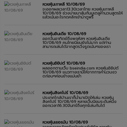
หวยหุ้นเกาหลี 10/08/69
จะออกผลเวลา13.30เวลาไทย หวยหุ้นเกาหลี
10/08/69 ช่วงบ่ายมาลุ้นกันมูเตลูคำนวนสูตรให้
แล้วเน้นอะไรกดคลิกเข้ามาดูฟรี
หวยหุ้นอินเดีย 10/08/69
ออกวันอาทิตย์ถึงพฤหัสฯ หวยหุ้นอินเดีย
10/08/69 คนไทยนิยมยังไม่มาก แต่ท่าน
สามารถเล่นได้จากสูตรวิ่งรูดเน้นๆของเรา
หวยหุ้นอิยิปต์ 10/08/69
ผลออกตามเว็บ bseindia.com หวยหุ้นอิยิปต์
10/08/69 แนวทางเรามีให้จากการคำนวนงว
ดก่อนๆค่อนข้างแม่นยำ
หวยหุ้นสิงคโปร์ 10/08/69
ประเทศไกล้บ้านเราก็นำมาเปิดให้เล่น หวยหุ้น
สิงคโปร์ 10/08/69 หลายเว็บนิยมระดับหนึ่ง
ออกเวลา16.30จันทร์ถึงศุกร์เล่นกันได้
หวยหุ้นเยอรมัน 10/08/69