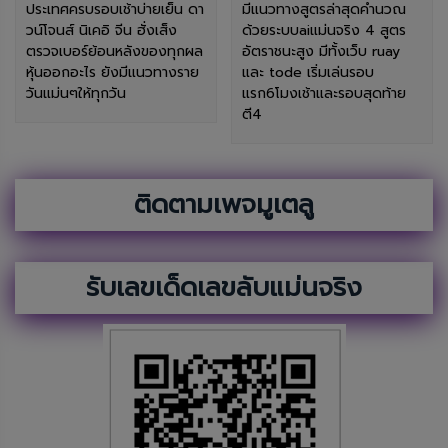
ประเทศครบรอบเช้าบ่ายเย็น ดา
มีแนวทางสูตรล่าสุดคำนวณ
วน์โจนส์ นิเคอิ จีน ฮั่งเส็ง
ด้วยระบบaiแม่นจริง 4 สูตร
ตรวจเบอร์ย้อนหลังของทุกผล
อัตราชนะสูง มีทั้งเว็บ ruay
หุ้นออกอะไร ยังมีแนวทางราย
และ tode เริ่มเล่นรอบ
วันแม่นๆให้ทุกวัน
แรก6โมงเช้าและรอบสุดท้าย
ตี4
ติดตามเพจมูเตลู
รับเลขเด็ดเลขลับแม่นจริง