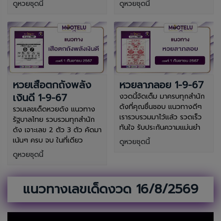
ดูหวยชุดนี้
ดูหวยชุดนี้
หวยเสือตกถังพลัง
หวยลาภลอย 1-9-67
เงินดี 1-9-67
งวดนี้จัดเต็ม มาครบทุกสำนัก
ดังที่คุณชื่นชอบ แนวทางดีๆ
รวมเลขเด็ดหวยดัง แนวทาง
เรารวบรวมมาไว้แล้ว รวดเร็ว
รัฐบาลไทย รวบรวมทุกสำนัก
ทันใจ รับประกันความแม่นยำ
ดัง เจาะเลข 2 ตัว 3 ตัว คัดมา
เน้นๆ ครบ จบ ในที่เดียว
ดูหวยชุดนี้
ดูหวยชุดนี้
แนวทางเลขเด็ดงวด 16/8/2569