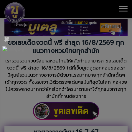
×
ขอเลขเด็ดงวดนี้ ฟรี ล่าสุด 16/8/2569 ทุก
แนวทางหวยไทยทุกสำนัก
เรารวบรวมหวยรัฐบาลหวยไทยให้แล้วท่านสามารถ ขอเลขเด็ด
งวดนี้ ฟรี ล่าสุด 16/8/2569 ได้ที่เว็บมูเตลูดอทคอมของเรา
มีศูนย์รวมแนวทางอาจารย์ดังมาแรงมากมายทุกสำนักเด็ดๆ
เข้าทุกงวด ทั้งเลขเจาะ3ตัวตรงๆเด่นๆแม่นที่สุดในโลก คอหวย
ไม่ควรพลาดมากกว่าใครไวกว่าใครมาตามหาได้ทุกแนวทางทุก
สำนักที่ท่านต้องการ