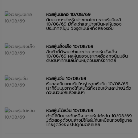
หวยหุ้นนิเคอิ 10/08/69
นิยมมากๆสำหรับประเทศไทย หวยหุ้นนิเคอิ
10/08/69 มีทั้งเช้าและบ่ายเป็นผลหุ้นของ
ประเทศญี่ปุ่น วิ่งรูดเน้นให้ทั้งสองรอบ
หวยหุ้นฮั่งเส็ง 10/08/69
อีกตัวที่มีรอบเช้าและบ่าย หวยหุ้นฮั่งเส็ง
10/08/69 ผลหุ้นของประเทศฮ่องกงนิยมอัน
ดับต้นๆที่คนเล่นกันหยุดวันเสาร์อาทิตย์
หวยหุ้นจีน 10/08/69
หุ้นของจีนแผนดินใหญ่ หวยหุ้นจีน 10/08/69
เราก็จับแนวทางให้เล่นได้ทั้งรอบเช้าและบ่าย2ตัว
ควนนวนให้แล้วแน่นๆ
หวยหุ้นไต้หวัน 10/08/69
ตัวนี้ก็นิยมระดับหนึ่ง หวยหุ้นไต้หวัน 10/08/69
3ตัวสองตัวบนล่างมีให้เล่นกันเหมือนหวยรัฐบาล
ไทยรูดวิ่งอะไรไปดูกันตลิกเลย