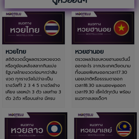
ดูหวยอื่นๆ
หวยไทย
หวยฮานอย
สถิติงวดนี้ดูผลตรวจหวยงวด
ตรวจผล3รอบหวยฮานอยวันนี้
หรือดูย้อนหลังสลากกินแบ่ง
ออกอะไร จากประเทศเวียดนาม
รัฐบาลไทยงวดก่อนๆกว่าสิบ
ทั้งนอยพิเศษออกเวลา17.30
งวด ทุกรางวัลไม่ว่าจะเป็น
นอยปกติหรือธรรมดาออก
รางวัลที่1 2 3 4 5 รางวัลข้าง
เวลา18.30 และนอยvipออก
เคียง เลขหน้า 3 ตัว เลขท้าย 3
เวลา19.30 เช็คได้ทุกวัน พร้อม
ตัว 2ตัว หรือบนล่าง มีครบ
แนวทางเลขเด็ดๆ