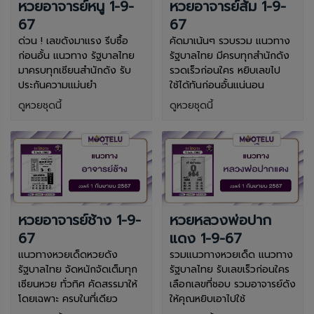
หวยอาจารย์หนู 1-9-
หวยอาจารย์ส้ม 1-9-
67
67
ด่วน ! เลขดังมาแรง รีบซื้อ
คัดมาเน้นๆ รวบรวม แนวทาง
ก่อนอั้น แนวทาง รัฐบาลไทย
รัฐบาลไทย มีครบทุกสำนักดัง
มาครบทุกเซียนสำนักดัง รับ
รวดเร็วก่อนใคร หยิบเลขไป
ประกันความแม่นยำ
ใช้ได้ทันก่อนอั้นแน่นอน
ดูหวยชุดนี้
ดูหวยชุดนี้
หวยอาจารย์ช้าง 1-9-
หวยหลวงพ่อปาก
67
แดง 1-9-67
แนวทางหวยเด็ดหวยดัง
รวมแนวทางหวยเด็ด แนวทาง
รัฐบาลไทย จัดหนักจัดเต็มทุก
รัฐบาลไทย รับเลขเร็วก่อนใคร
เซียนหวย ทั่วทิศ คัดสรรมาให้
เลือกเลขที่ชอบ รวมอาจารย์ดัง
โดยเฉพาะ ครบในที่เดียว
ให้คุณหยิบเอาไปใช้