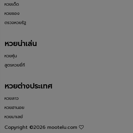
หวยเด็ด
หวยซอง
ตรวจหวยรัฐ
หวยน่าเล่น
หวยหุ้น
สูตรหวยยี่กี
หวยต่างประเทศ
หวยลาว
หวยฮานอย
หวยมาเลย์
Copyright ©
2026 mootelu.com